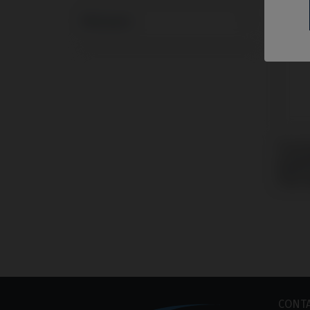
Marques
Provis
compa
BioHo
Inter
CONT