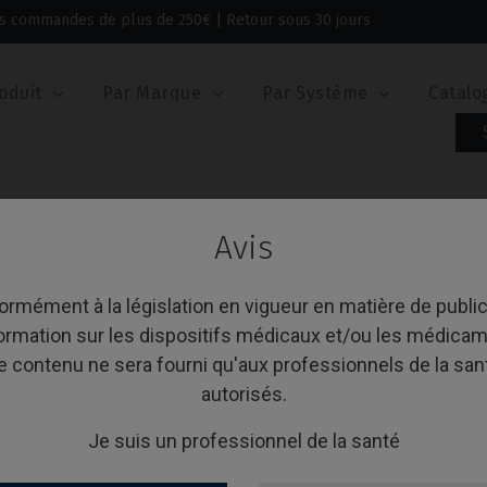
 les commandes de plus de 250€ | Retour sous 30 jours
oduit
Par Marque
Par Système
Catalo
 Internal®
Provisoire / Transfert
Avis
visoire / Transfert
rmément à la législation en vigueur en matière de public
formation sur les dispositifs médicaux et/ou les médicam
e contenu ne sera fourni qu'aux professionnels de la san
age 1-1 de 1 article(s)
Trier par:
A
autorisés.
Je suis un professionnel de la santé