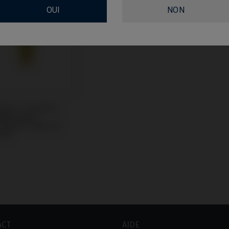
OUI
NON
oire / Transfert
tible avec
rizons® Tapered
nal®
ACT
AIDE