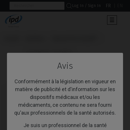
FR
EN
Log In / Sign In
Toggle
☰
navigat
Accueil
Systèmes
Tapered Pro Conical®
                      Provisoire / Transfert

Avis
Provisoire / Transfert
Conformément à la législation en vigueur en
matière de publicité et d'information sur les
dispositifs médicaux et/ou les
médicaments, ce contenu ne sera fourni
qu'aux professionnels de la santé autorisés.
Je suis un professionnel de la santé