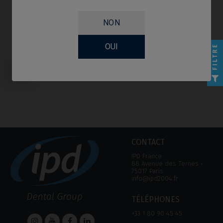
NON
OUI
FILTRE
Provisoire / Transfert compatible
avec BioHorizons® Tapered Pro
Conical®
CONTACT
IPD France
88 Avenue des Ternes ‑
75017 Paris
info@ipd2004.fr
TÉLÉPHONES
+33 1 80 90 45 45