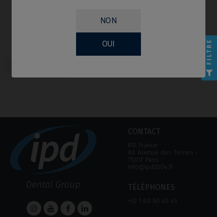
NON
FILTRE
OUI
Vis compatible avec Biomet® 3i®
Osseotite Certain®
CONTACT
IPD France
88 Avenue des Ternes ‑
75017 Paris
info@ipd2004.fr
TÉLÉPHONES
+33 1 80 90 45 45