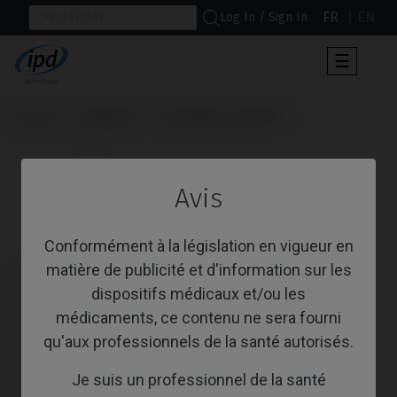
FR
EN
Log In / Sign In
Toggle
☰
navigat
Accueil
Systèmes
Osseotite Certain®
                      Vis

Avis
Vis
Conformément à la législation en vigueur en
matière de publicité et d'information sur les
dispositifs médicaux et/ou les
médicaments, ce contenu ne sera fourni
qu'aux professionnels de la santé autorisés.
Je suis un professionnel de la santé