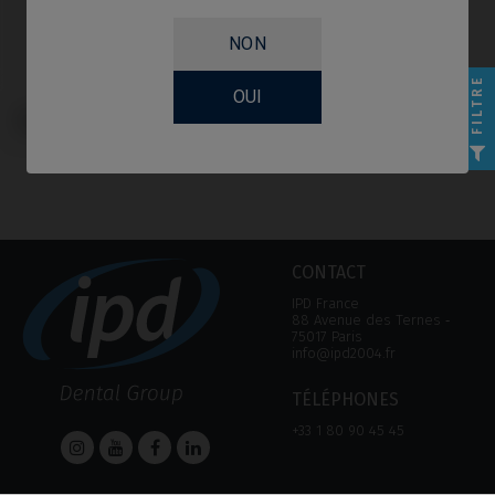
NON
FILTRE
OUI
Multi-Unit compatible avec
Biomet® 3i® Osseotite®
CONTACT
IPD France
88 Avenue des Ternes ‑
75017 Paris
info@ipd2004.fr
TÉLÉPHONES
+33 1 80 90 45 45