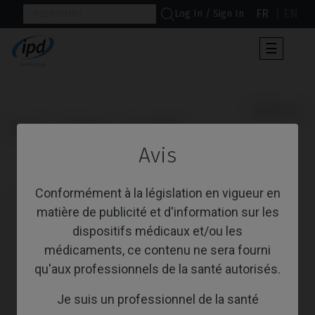
FR
EN
Log In / Sign In
Toggle
☰
navigat
                      Multi-Unit

Accueil
Systèmes
Osseotite®
Avis
Multi-Unit
Conformément à la législation en vigueur en
matière de publicité et d'information sur les
dispositifs médicaux et/ou les
médicaments, ce contenu ne sera fourni
qu'aux professionnels de la santé autorisés.
Je suis un professionnel de la santé