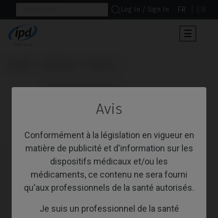
FR
EN
Log In / Sign In
Toggle
☰
navigat
Accueil
Systèmes
Interna
                      Pilier de Cicatrisation

Avis
Pilier de Cicatrisation
Conformément à la législation en vigueur en
matière de publicité et d'information sur les
dispositifs médicaux et/ou les
médicaments, ce contenu ne sera fourni
qu'aux professionnels de la santé autorisés.
Je suis un professionnel de la santé