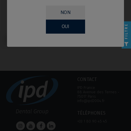
NON
FILTRE
OUI
Pilier de Cicatrisation compatible
avec BTI® Interna
CONTACT
IPD France
88 Avenue des Ternes ‑
75017 Paris
info@ipd2004.fr
TÉLÉPHONES
+33 1 80 90 45 45