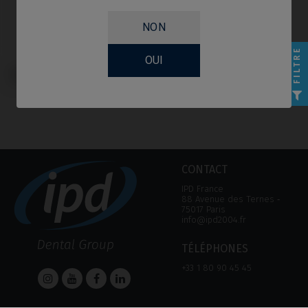
NON
FILTRE
OUI
Multi-Unit compatible avec BTI®
Interna
CONTACT
IPD France
88 Avenue des Ternes ‑
75017 Paris
info@ipd2004.fr
TÉLÉPHONES
+33 1 80 90 45 45