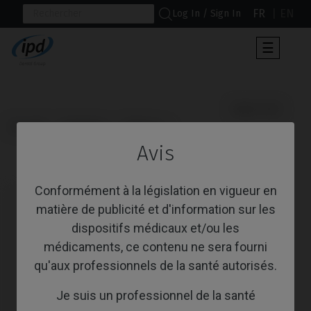
FR
EN
Log In / Sign In
Toggle
☰
navigat
                      Multi-Unit

Accueil
Systèmes
Interna
Avis
Multi-Unit
Conformément à la législation en vigueur en
matière de publicité et d'information sur les
dispositifs médicaux et/ou les
médicaments, ce contenu ne sera fourni
qu'aux professionnels de la santé autorisés.
Je suis un professionnel de la santé