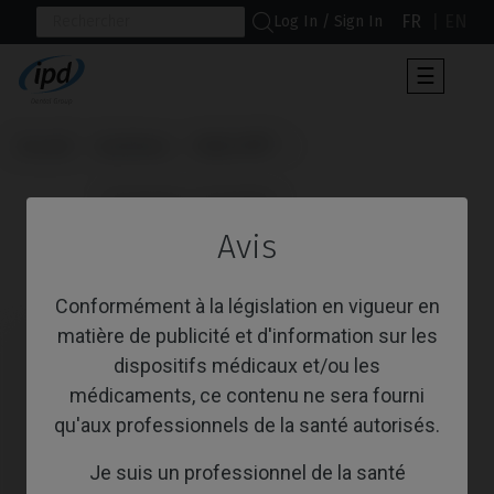
FR
EN
Log In / Sign In
Toggle
☰
navigat
Accueil
Systèmes
Multi-IM®
                      Provisoire / Transfert

Avis
Provisoire / Transfert
Conformément à la législation en vigueur en
matière de publicité et d'information sur les
dispositifs médicaux et/ou les
médicaments, ce contenu ne sera fourni
qu'aux professionnels de la santé autorisés.
Je suis un professionnel de la santé