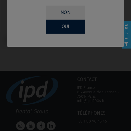
NON
FILTRE
OUI
Provisoire / Transfert compatible
avec BTI® Multi-IM®
CONTACT
IPD France
88 Avenue des Ternes ‑
75017 Paris
info@ipd2004.fr
TÉLÉPHONES
+33 1 80 90 45 45