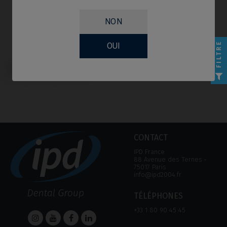
NON
FILTRE
OUI
Scanbodies compatible avec
Camlog® Camlog® System
CONTACT
IPD France
88 Avenue des Ternes ‑
75017 Paris
info@ipd2004.fr
TÉLÉPHONES
+33 1 80 90 45 45