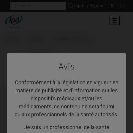
FR
EN
Log In / Sign In
Toggle
☰
navigat
Accueil
Systèmes
Camlog® System
                      Scanbodies

Avis
Scanbodies
Conformément à la législation en vigueur en
matière de publicité et d'information sur les
dispositifs médicaux et/ou les
médicaments, ce contenu ne sera fourni
qu'aux professionnels de la santé autorisés.
Je suis un professionnel de la santé