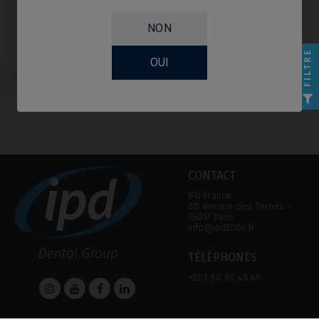
NON
FILTRE
OUI
Analogue compatible avec
Camlog® Conelog®
CONTACT
IPD France
88 Avenue des Ternes ‑
75017 Paris
info@ipd2004.fr
TÉLÉPHONES
+33 1 80 90 45 45