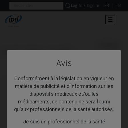
FR
EN
Log In / Sign In
Toggle
☰
navigat
                      Analogue

Accueil
Systèmes
Conelog®
Avis
Analogue
Conformément à la législation en vigueur en
matière de publicité et d'information sur les
dispositifs médicaux et/ou les
médicaments, ce contenu ne sera fourni
qu'aux professionnels de la santé autorisés.
Je suis un professionnel de la santé