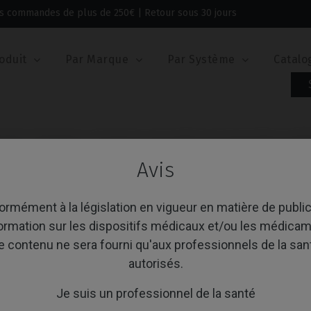
 les commandes de plus de 250€ | Retour sous 30 jours
oduit
Par Marque
Par Système
Catalo
-Unit
Analogue
Analogue compatible avec Nobel Biocare® M
Avis
ANALOGUE COMPATI
BIOCARE® MULTI-UN
rmément à la législation en vigueur en matière de public
formation sur les dispositifs médicaux et/ou les médicam
Référence: IPD/AB-AR-00
e contenu ne sera fourni qu'aux professionnels de la san
Vis de fixation incluses : IPD/KA-TA-00 et IPD/K
Vis de fixation incluses : IPD/KA-TA-00 et IPD/K
autorisés.
Je suis un professionnel de la santé
PLATE-FORME