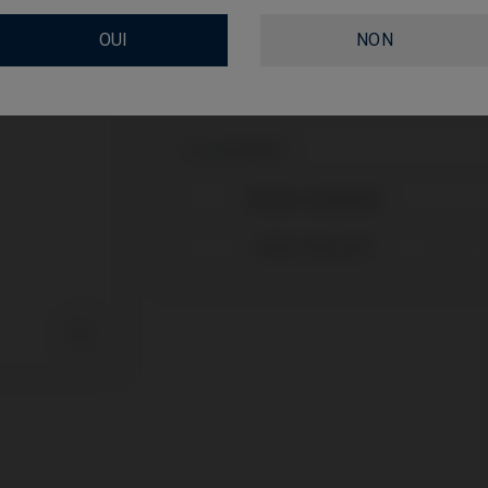
TYPE
OUI
NON
Compatibilité
Marque compatible
Nobel Biocare®
