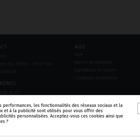
ACT
AIDE
Aide
nce
Moyen de paiement
ue des Ternes ‑ 75017 Paris
Expéditions et retours
d2004.fr
Conditions d'utilisation
PHONES
0 90 45 45
s performances, les fonctionnalités des réseaux sociaux et la
x et à la publicité sont utilisés pour vous offrir des
publicités personnalisées. Acceptez-vous ces cookies ainsi que
les ?