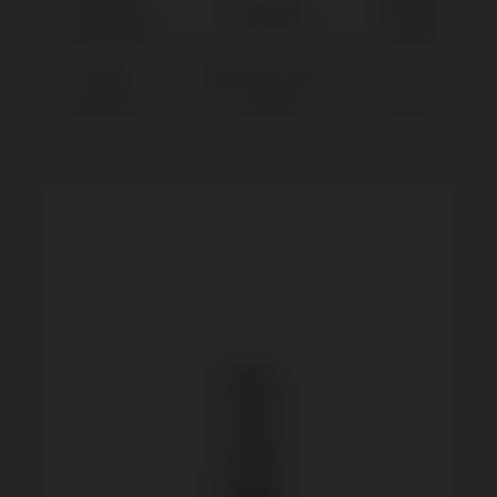
Marque
Plate-
Système
compatible
forme
Nobel
Replace® Select
NP
Biocare®
(Trilobe)
Ø3,5