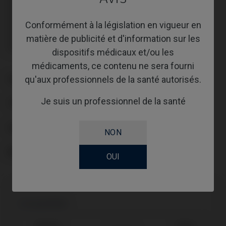
Vis incluse: IPD/AC-TN-51
Vis incluse: IPD/AC-TN-51
Vis non incluse : doit être commandée séparément.
Conformément à la législation en vigueur en
Vis non incluse : doit être commandée séparément.
matière de publicité et d'information sur les
Vis incluse: IPD/AC-TR-51
Vis incluse: IPD/AC-TR-51
dispositifs médicaux et/ou les
médicaments, ce contenu ne sera fourni
qu'aux professionnels de la santé autorisés.
PLATE-FORME
Je suis un professionnel de la santé
TYPE
FLUX DE TRAVAIL
NON
ANGLE
OUI
Compatibilité