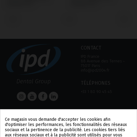
Klockner® KL™
Klockner® KL™
K
‹
›
CONTACT
IPD France
88 Avenue des Ternes ‑
75017 Paris
info@ipd2004.fr
TÉLÉPHONES
+33 1 80 90 45 45
AIDE
Informations
Ce magasin vous demande d'accepter les cookies afin
AIDE
MENTION LÉGALE
d'optimiser les performances, les fonctionnalités des réseaux
MOYEN DE PAIEMENT
POLITIQUE DE
sociaux et la pertinence de la publicité. Les cookies tiers liés
EXPÉDITIONS ET
CONFIDENTIALITÉ
aux réseaux sociaux et à la publicité sont utilisés pour vous