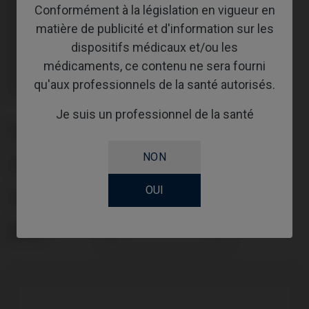
Vis incluse: IPD/AA-TN-50
Conformément à la législation en vigueur en
Vis incluse: IPD/AA-TN-50
matière de publicité et d'information sur les
Vis non incluse : doit être commandée séparément.
Vis non incluse : doit être commandée séparément.
dispositifs médicaux et/ou les
Vis incluse: IPD/AA-TR-50
médicaments, ce contenu ne sera fourni
Vis incluse: IPD/AA-TR-50
Vis incluse: IPD/AA-TR-50
qu'aux professionnels de la santé autorisés.
Vis incluse: IPD/AA-TR-50
Je suis un professionnel de la santé
PLATE-FORME
NON
TYPE
OUI
FLUX DE TRAVAIL
ANGLE