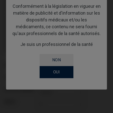
Vis incluse: IPD/EA-TN-50
Conformément à la législation en vigueur en
Vis incluse: IPD/EA-TN-50
Vis non incluse : doit être commandée séparément.
matière de publicité et d'information sur les
Vis non incluse : doit être commandée séparément.
dispositifs médicaux et/ou les
Vis incluse: IPD/EA-TR-50
Vis incluse: IPD/EA-TR-50
médicaments, ce contenu ne sera fourni
Vis incluse: IPD/EA-TR-50
qu'aux professionnels de la santé autorisés.
Vis incluse: IPD/EA-TR-50
Vis non incluse : doit être commandée séparément.
Vis non incluse : doit être commandée séparément.
Je suis un professionnel de la santé
Vis incluse: IPD/AC-TR-51
Vis incluse: IPD/AC-TR-51
NON
PLATE-FORME
OUI
TYPE
FLUX DE TRAVAIL
ANGLE