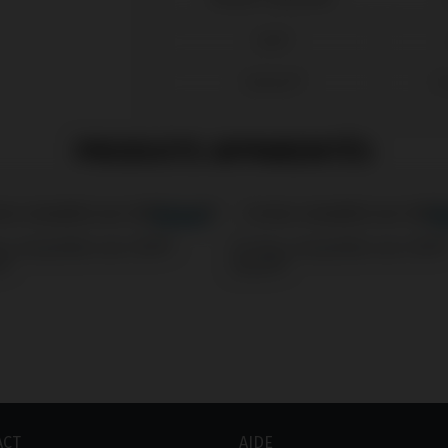
MIS®
Zimmer®
Sc
PRODUITS APPARENTÉS
s compatible avec MIS®
Screws compatible avec MIS
n®
Seven®
ACT
AIDE