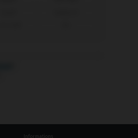
Seven®
Standard SP
rew Vent®
Ø3,5
®
Informations