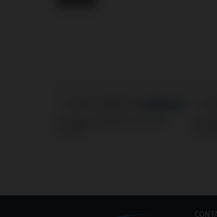
Screws compatible avec MIS®
Screw
Seven®
Seve
CONT