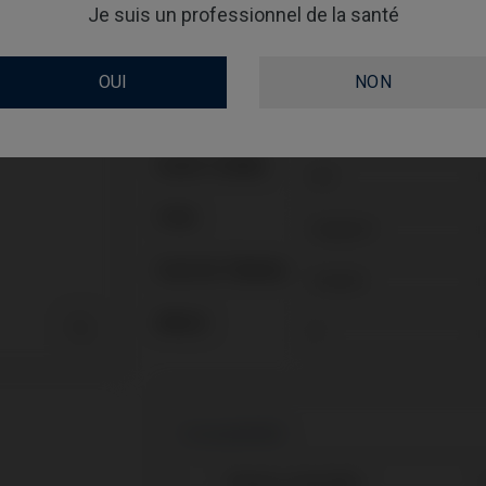
Vis non incluse : doit être commandée séparém
Je suis un professionnel de la santé
Vis non incluse : doit être commandée séparém
Vis incluse: IPD/FA-TR-50
Vis incluse: IPD/FA-TR-50
OUI
NON
Vis incluse: IPD/FA-TR-50
Vis incluse: IPD/FA-TR-50
PLATE-FORME
TYPE
FLUX DE TRAVAIL
ANGLE

Compatibilité
Marque compatible