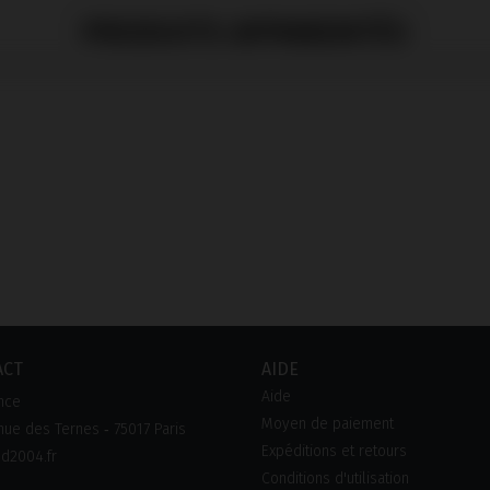
PRODUITS APPARENTÉS
ACT
AIDE
Aide
nce
Moyen de paiement
ue des Ternes ‑ 75017 Paris
Expéditions et retours
d2004.fr
Conditions d'utilisation