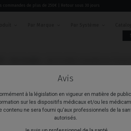
 les commandes de plus de 250€ | Retour sous 30 jours
oduit
Par Marque
Par Système
Catalo
I®
Bloc Premilled
Bloc Premilled compatible avec Thomme
BLOC PREMILLED CO
Avis
THOMMEN MEDICAL 
rmément à la législation en vigueur en matière de public
Référence: IPD/7A-XN-00
formation sur les dispositifs médicaux et/ou les médicam
Deux vis incluses
Deux vis incluses
e contenu ne sera fourni qu'aux professionnels de la san
Deux vis incluses
autorisés.
Deux vis incluses
Deux vis incluses
Je suis un professionnel de la santé