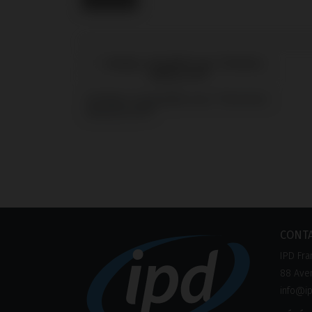
Analogs compatible avec Thommen
Medical SPI®
CONT
IPD Fra
88 Aven
info@ip