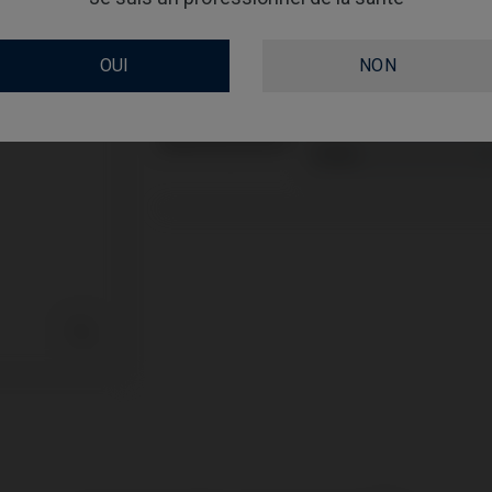
PLATE-FORME
OUI
NON
TYPE
GINGIVALHEIGHT
