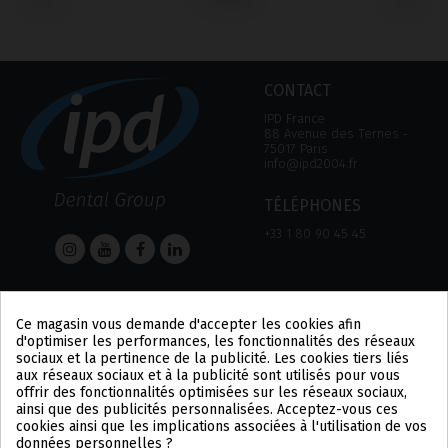
‹
›
CONTACT
IPD France
88 Avenue des Ternes ‑
75017 Paris
info@ipd2004.fr
TÉLÉPHONES
+33 1 80 90 45 45
AIDE
Informations
Ce magasin vous demande d'accepter les cookies afin
AIDE
MENTION LÉGALE
d'optimiser les performances, les fonctionnalités des réseaux
MOYEN DE PAIEMENT
POLITIQUE DE
sociaux et la pertinence de la publicité. Les cookies tiers liés
EXPÉDITIONS ET
CONFIDENTIALITÉ
aux réseaux sociaux et à la publicité sont utilisés pour vous
RETOURS
POLITIQUE DES COOKIES
offrir des fonctionnalités optimisées sur les réseaux sociaux,
CONDITIONS
US
ainsi que des publicités personnalisées. Acceptez-vous ces
D'UTILISATION
PL
cookies ainsi que les implications associées à l'utilisation de vos
DE
données personnelles ?