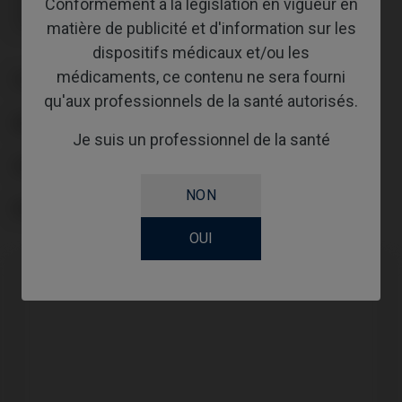
Conformément à la législation en vigueur en
Transporteur MUA angulé inclus : IPD/LL-TM-00
Transporteur MUA angulé inclus : IPD/LL-TM-00
matière de publicité et d'information sur les
dispositifs médicaux et/ou les
médicaments, ce contenu ne sera fourni
PLATE-FORME
qu'aux professionnels de la santé autorisés.
ANGLE
Je suis un professionnel de la santé
GINGIVALHEIGHT
NON
REVÊTEMENT
OUI