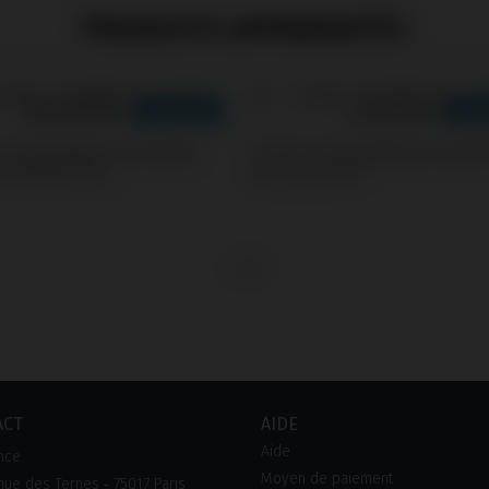
PRODUITS APPARENTÉS
s compatible avec Nobel
Screws compatible avec Astr
e® Multi-Unit
Osseospeed™
ACT
AIDE
Aide
nce
Moyen de paiement
ue des Ternes ‑ 75017 Paris