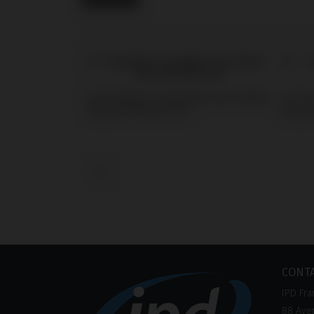
Scanbodies compatible avec Nobel
Screw
Biocare® Multi-Unit
Biocar
‹
CONT
IPD Fra
88 Aven