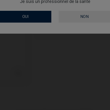
Je suis un professionnel de la santé
GINGIVALHEIGHT
OUI
NON
REVÊTEMENT
