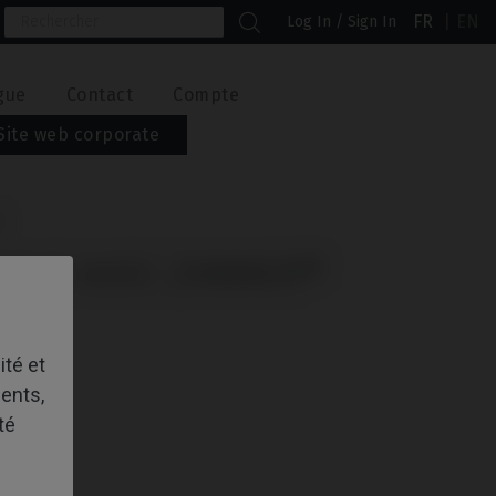
FR
EN
Log In / Sign In
gue
Contact
Compte
Site web corporate
®
IBLE AVEC ZIMMER®
ité et
ents,
té