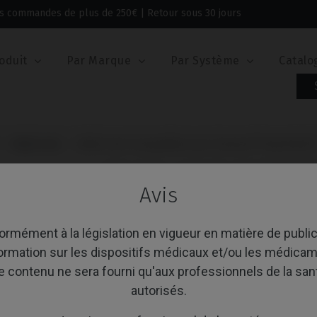
 les commandes de plus de 250€ | Retour sous 30 jours
oduit
Par Marque
Par Système
Catalo
Multi-Unit
Multi-Unit compatible avec Zimmer® SwissPlus
MULTI-UNIT COMPAT
Avis
SWISSPLUS®
rmément à la législation en vigueur en matière de public
Référence: IPD/DA-MR-01
formation sur les dispositifs médicaux et/ou les médicam
e contenu ne sera fourni qu'aux professionnels de la san
PLATE-FORME
autorisés.
ANGLE