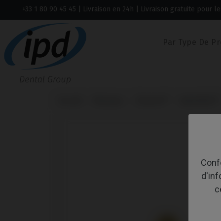
+33 1 80 90 45 45
| Livraison en 24h | Livraison gratuite pour
Par Type De Pr
Accueil
Marques
Zimmer®
SwissPlus®
Confo
d'in
c