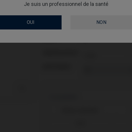
Transporteur MUA angulé inclus : IPD/LL-TM-0
Je suis un professionnel de la santé
Transporteur MUA angulé inclus : IPD/LL-TM-0
OUI
NON
PLATE-FORME
ANGLE
GINGIVALHEIGHT
REVÊTEMENT

Compatibilité
Marque compatible
MIS®