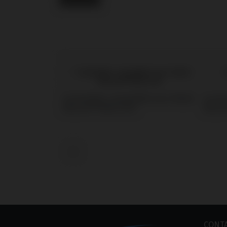
Scanbodies compatible avec Nobel
Screw
Biocare® Multi-Unit
Biocar
‹
CONT