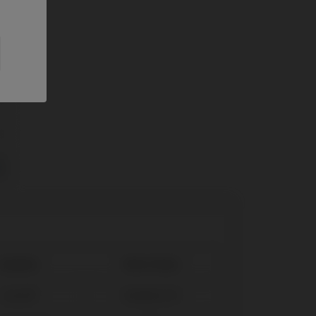
0
0
Système
Plate-forme
Seven®
Standard SP