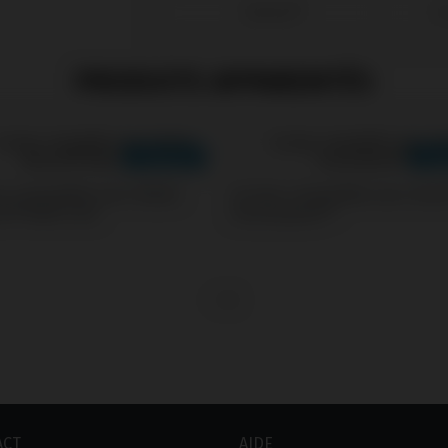
Zimmer®
Sc
PRODUITS APPARENTÉS
s compatible avec Nobel
Screws compatible avec Astr
e® Multi-Unit
Osseospeed™
ACT
AIDE