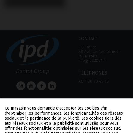
CONTACT
IPD France
88 Avenue des Ternes ‑
75017 Paris
info@ipd2004.fr
TÉLÉPHONES
+33 1 80 90 45 45
AIDE
Informations
Ce magasin vous demande d'accepter les cookies afin
AIDE
MENTION LÉGALE
d'optimiser les performances, les fonctionnalités des réseaux
MOYEN DE PAIEMENT
POLITIQUE DE
sociaux et la pertinence de la publicité. Les cookies tiers liés
EXPÉDITIONS ET
CONFIDENTIALITÉ
aux réseaux sociaux et à la publicité sont utilisés pour vous
RETOURS
POLITIQUE DES COOKIES
offrir des fonctionnalités optimisées sur les réseaux sociaux,
CONDITIONS
US