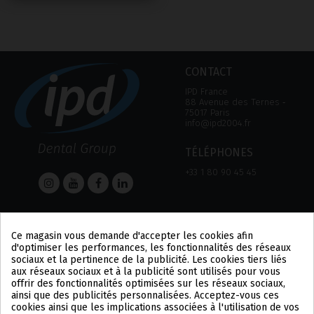
CONTACT
IPD France
88 Avenue des Ternes ‑
75017 Paris
info@ipd2004.fr
TÉLÉPHONES
+33 1 80 90 45 45
AIDE
Informations
Ce magasin vous demande d'accepter les cookies afin
AIDE
MENTION LÉGALE
d'optimiser les performances, les fonctionnalités des réseaux
MOYEN DE PAIEMENT
POLITIQUE DE
sociaux et la pertinence de la publicité. Les cookies tiers liés
EXPÉDITIONS ET
CONFIDENTIALITÉ
aux réseaux sociaux et à la publicité sont utilisés pour vous
RETOURS
POLITIQUE DES COOKIES
offrir des fonctionnalités optimisées sur les réseaux sociaux,
CONDITIONS
US
ainsi que des publicités personnalisées. Acceptez-vous ces
D'UTILISATION
PL
cookies ainsi que les implications associées à l'utilisation de vos