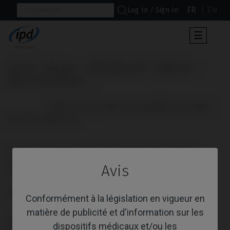
FR
EN
Log In / Sign In
Toggle
☰
navigat
Accueil
Marques
Nobel Biocare®
Multi-Unit
Pilier de Cicatrisation
                      Pilier de Cicatrisation compatible avec Nobel 
Biocare® Multi-Unit

PILIER DE CICATRISATION COMPATIBLE
AVEC NOBEL BIOCARE® MULTI-UNIT
Avis
Référence: IPD/AB-DR-00
Conformément à la législation en vigueur en
matière de publicité et d'information sur les
PLATE-FORME
dispositifs médicaux et/ou les