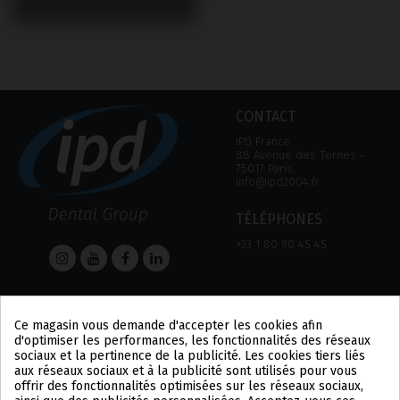
CONTACT
IPD France
88 Avenue des Ternes ‑
75017 Paris
info@ipd2004.fr
TÉLÉPHONES
+33 1 80 90 45 45
AIDE
Informations
Ce magasin vous demande d'accepter les cookies afin
AIDE
MENTION LÉGALE
d'optimiser les performances, les fonctionnalités des réseaux
MOYEN DE PAIEMENT
POLITIQUE DE
sociaux et la pertinence de la publicité. Les cookies tiers liés
EXPÉDITIONS ET
CONFIDENTIALITÉ
aux réseaux sociaux et à la publicité sont utilisés pour vous
RETOURS
POLITIQUE DES COOKIES
offrir des fonctionnalités optimisées sur les réseaux sociaux,
CONDITIONS
US