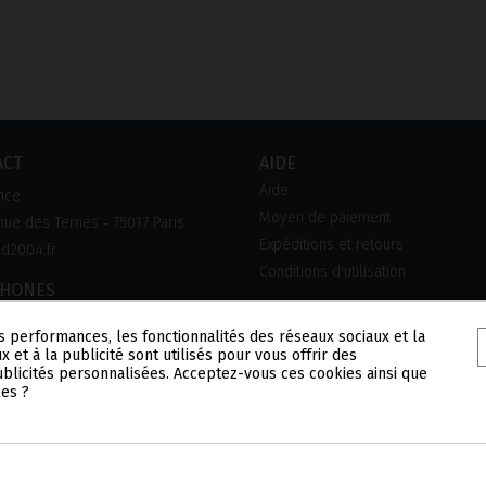
ACT
AIDE
Aide
nce
Moyen de paiement
ue des Ternes ‑ 75017 Paris
Expéditions et retours
d2004.fr
Conditions d'utilisation
PHONES
0 90 45 45
s performances, les fonctionnalités des réseaux sociaux et la
x et à la publicité sont utilisés pour vous offrir des
publicités personnalisées. Acceptez-vous ces cookies ainsi que
les ?