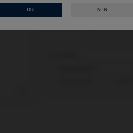
OUI
NON
TYPE
GINGIVALHEIGHT
Compatibilité
Marque compatible
Nobel Biocare®
Active®
