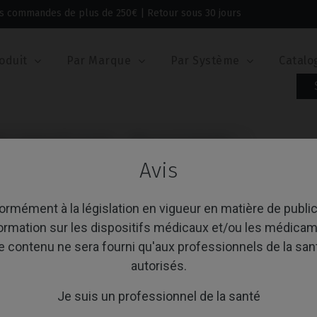
 les commandes de plus de 250€ | Retour sous 30 jours
oduit
Par Marque
Par Système
Catalo
e® / Replace® (Conical)
Pilier de Cicatrisation
Biocare® Active® / Replace® (Conical)
Avis
PILIER DE CICATRIS
AVEC NOBEL BIOCAR
rmément à la législation en vigueur en matière de public
REPLACE® (CONICAL
formation sur les dispositifs médicaux et/ou les médicam
e contenu ne sera fourni qu'aux professionnels de la san
autorisés.
Référence: IPD/AD-DN-00
Je suis un professionnel de la santé
PLATE-FORME