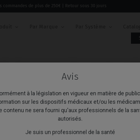
 les commandes de plus de 250€ | Retour sous 30 jours
oduit
Par Marque
Par Système
Catalo
vel®
Pilier de Cicatrisation
Pilier de Cicatrisation compat
Avis
PILIER DE CICATRIS
AVEC STRAUMANN® 
rmément à la législation en vigueur en matière de public
formation sur les dispositifs médicaux et/ou les médicam
Référence: IPD/DB-DN-02
e contenu ne sera fourni qu'aux professionnels de la san
autorisés.
PLATE-FORME
Je suis un professionnel de la santé