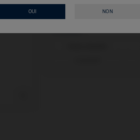
GINGIVALHEIGHT
OUI
NON
Compatibilité
Marque compatible
Straumann®
