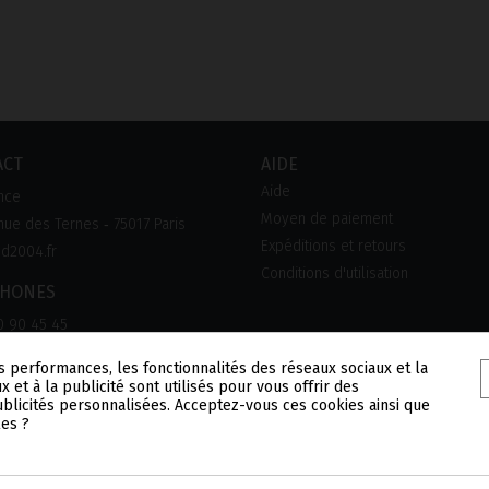
ACT
AIDE
Aide
nce
Moyen de paiement
ue des Ternes ‑ 75017 Paris
Expéditions et retours
d2004.fr
Conditions d'utilisation
PHONES
0 90 45 45
s performances, les fonctionnalités des réseaux sociaux et la
x et à la publicité sont utilisés pour vous offrir des
publicités personnalisées. Acceptez-vous ces cookies ainsi que
les ?