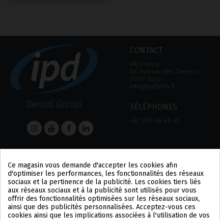
CONTACT
IPD France
88 Avenue des Ternes ‑
75017 Paris
info@ipd2004.fr
TÉLÉPHONES
+33 1 80 90 45 45
AIDE
Informations
Ce magasin vous demande d'accepter les cookies afin
AIDE
MENTION LÉGALE
d'optimiser les performances, les fonctionnalités des réseaux
MOYEN DE PAIEMENT
POLITIQUE DE
sociaux et la pertinence de la publicité. Les cookies tiers liés
EXPÉDITIONS ET
CONFIDENTIALITÉ
aux réseaux sociaux et à la publicité sont utilisés pour vous
RETOURS
POLITIQUE DES COOKIES
offrir des fonctionnalités optimisées sur les réseaux sociaux,
CONDITIONS
US
ainsi que des publicités personnalisées. Acceptez-vous ces
D'UTILISATION
PL
cookies ainsi que les implications associées à l'utilisation de vos