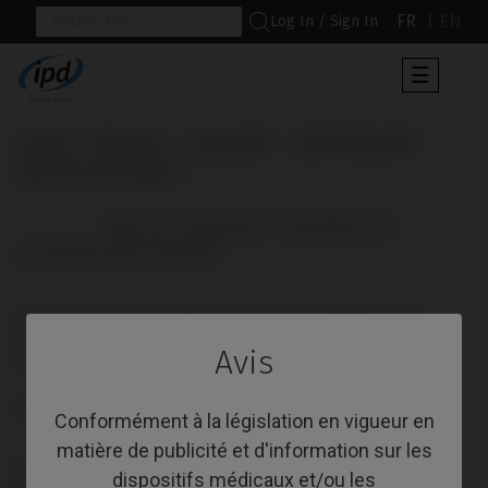
FR
EN
Log In / Sign In
Toggle
☰
navigat
Accueil
Marques
Dentsply®
Xive® Friadent®
Pilier de Cicatrisation
                      Pilier de Cicatrisation compatible avec 
Dentsply® Xive® Friadent®

PILIER DE CICATRISATION COMPATIBLE
AVEC DENTSPLY® XIVE® FRIADENT®
Avis
Référence: IPD/IA-DN-02
Conformément à la législation en vigueur en
matière de publicité et d'information sur les
PLATE-FORME
dispositifs médicaux et/ou les