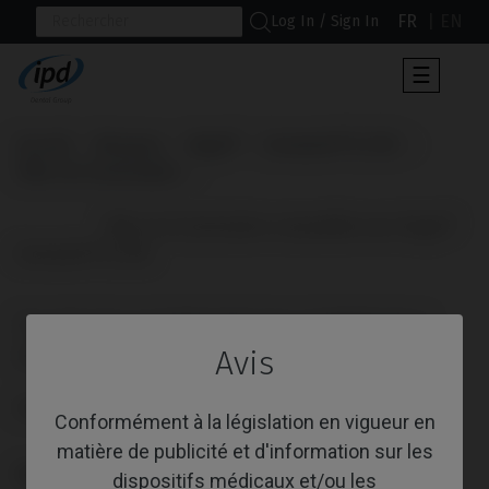
FR
EN
Log In / Sign In
Toggle
☰
navigat
Accueil
Marques
Bego®
Semados® SC/RS
Pilier de Cicatrisation
                      Pilier de Cicatrisation compatible avec Bego® 
Semados® SC/RS

PILIER DE CICATRISATION COMPATIBLE
AVEC BEGO® SEMADOS® SC/RS
Avis
Référence: IPD/SB-DN-03
Conformément à la législation en vigueur en
matière de publicité et d'information sur les
PLATE-FORME
dispositifs médicaux et/ou les