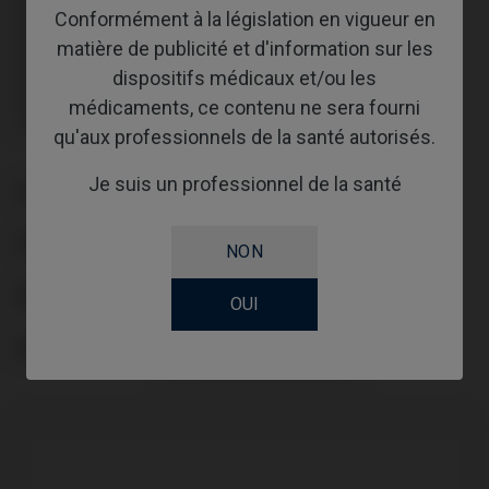
Transporteur/Transfer/Scanbody inclus : IPD/KA-CL-14
Conformément à la législation en vigueur en
Transporteur/Transfer/Scanbody inclus : IPD/KA-CL-14
matière de publicité et d'information sur les
Transporteur/Transfer/Scanbody inclus : IPD/KA-CL-14
Transporteur/Transfer/Scanbody inclus : IPD/KA-CL-14
dispositifs médicaux et/ou les
Transporteur/Transfer/Scanbody inclus : IPD/KA-CL-14
médicaments, ce contenu ne sera fourni
Transporteur/Transfer/Scanbody inclus : IPD/KA-CL-14
Transporteur/Transfer/Scanbody inclus : IPD/KA-CL-14
qu'aux professionnels de la santé autorisés.
Je suis un professionnel de la santé
PLATE-FORME
GINGIVALHEIGHT
NON
ABUTMENTHEIGHT
OUI
REVÊTEMENT