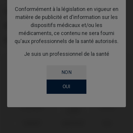
Conformément à la législation en vigueur en
PLATE-FORME
matière de publicité et d'information sur les
dispositifs médicaux et/ou les
ABUTMENTHEIGHT
médicaments, ce contenu ne sera fourni
REVÊTEMENT
qu'aux professionnels de la santé autorisés.
Je suis un professionnel de la santé
Compatibilité
NON
Marque
OUI
Système
Plate-forme
compatible
Tissue
Straumann®
RN Ø4,8
Level®
Zimmer®
SwissPlus®
Ø4,8