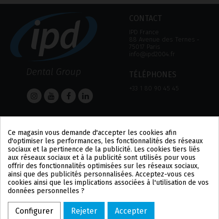
CONTACT
IPD France
88 Avenue des Ternes ‑
75017 Paris
info@ipd2004.fr
TÉLÉPHONES
+33 1 80 90 45 45
AIDE
Informations
Ce magasin vous demande d'accepter les cookies afin
AIDE
MENTION LÉGALE
d'optimiser les performances, les fonctionnalités des réseaux
MOYEN DE PAIEMENT
POLITIQUE DE
sociaux et la pertinence de la publicité. Les cookies tiers liés
EXPÉDITIONS ET
CONFIDENTIALITÉ
aux réseaux sociaux et à la publicité sont utilisés pour vous
RETOURS
POLITIQUE DES COOKIES
offrir des fonctionnalités optimisées sur les réseaux sociaux,
CONDITIONS
US
ainsi que des publicités personnalisées. Acceptez-vous ces
D'UTILISATION
PL
cookies ainsi que les implications associées à l'utilisation de vos
DE
données personnelles ?
PT
BE
Configurer
Rejeter
Accepter
ES