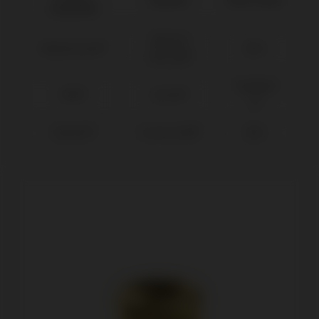
compatible
Tapered
BioHorizons®
Ø3,5
Internal®
Standard
MIS®
Seven®
SP
Zimmer®
Screw Vent®
Ø3,5