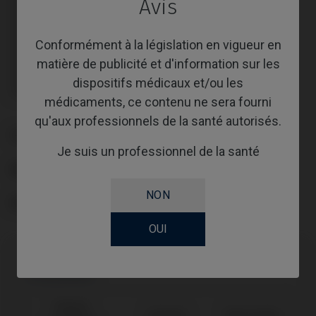
Avis
Transporteur/Transfer/Scanbody inclus : IPD/KA-CL-14
Transporteur/Transfer/Scanbody inclus : IPD/KA-CL-14
Transporteur/Transfer/Scanbody inclus : IPD/KA-CL-14
Conformément à la législation en vigueur en
Transporteur/Transfer/Scanbody inclus : IPD/KA-CL-14
Transporteur/Transfer/Scanbody inclus : IPD/KA-CL-14
matière de publicité et d'information sur les
Transporteur/Transfer/Scanbody inclus : IPD/KA-CL-14
Transporteur/Transfer/Scanbody inclus : IPD/KA-CL-14
dispositifs médicaux et/ou les
Transporteur/Transfer/Scanbody inclus : IPD/KA-CL-14
médicaments, ce contenu ne sera fourni
qu'aux professionnels de la santé autorisés.
PLATE-FORME
Je suis un professionnel de la santé
ABUTMENTHEIGHT
NON
REVÊTEMENT
OUI
Compatibilité
Marque
Système
Plate-forme