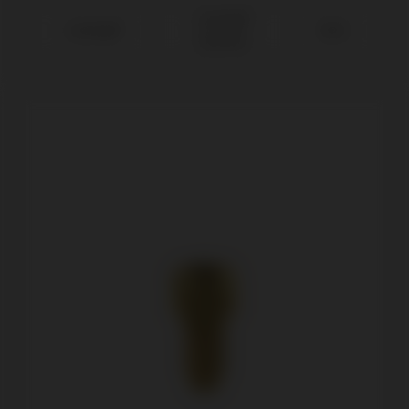
Camlog®
Camlog®
Ø3,8
Système