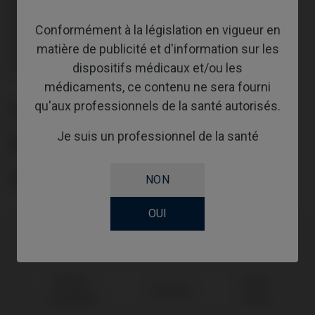
Transporteur/Transfer/Scanbody inclus : IPD/KA-CL-14
Transporteur/Transfer/Scanbody inclus : IPD/KA-CL-14
Conformément à la législation en vigueur en
Transporteur/Transfer/Scanbody inclus : IPD/KA-CL-14
Transporteur/Transfer/Scanbody inclus : IPD/KA-CL-14
matière de publicité et d'information sur les
Transporteur/Transfer/Scanbody inclus : IPD/KA-CL-14
dispositifs médicaux et/ou les
Transporteur/Transfer/Scanbody inclus : IPD/KA-CL-14
médicaments, ce contenu ne sera fourni
qu'aux professionnels de la santé autorisés.
PLATE-FORME
Je suis un professionnel de la santé
ABUTMENTHEIGHT
REVÊTEMENT
NON
OUI
Compatibilité
Marque
Plate-
Système
compatible
forme