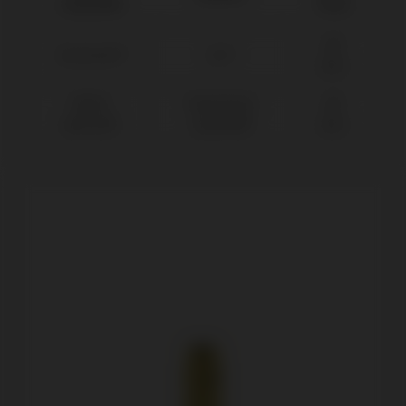
compatible
forme
NP
Klockner®
KL™
Ø3,5
Nobel
Branemark
NP
Biocare®
Système®
Ø3,5