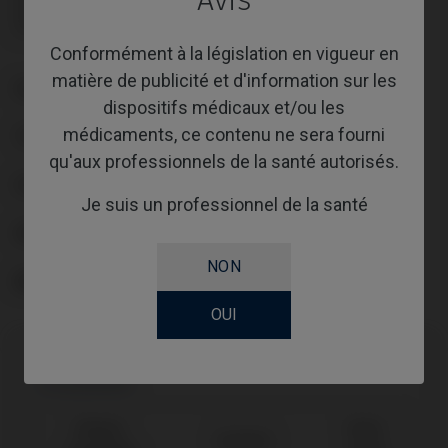
Avis
Vis non incluse : doit être commandée séparément.
Vis non incluse : doit être commandée séparément.
Conformément à la législation en vigueur en
matière de publicité et d'information sur les
PLATE-FORME
dispositifs médicaux et/ou les
médicaments, ce contenu ne sera fourni
TYPE
qu'aux professionnels de la santé autorisés.
FLUX DE TRAVAIL
Je suis un professionnel de la santé
GINGIVALHEIGHT
NON
ABUTMENTHEIGHT
OUI
Compatibilité
Marque
Plate-
Système