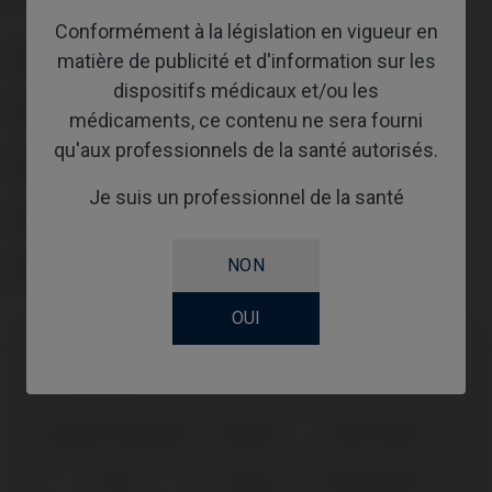
Conformément à la législation en vigueur en
matière de publicité et d'information sur les
PLATE-FORME
dispositifs médicaux et/ou les
TYPE
médicaments, ce contenu ne sera fourni
qu'aux professionnels de la santé autorisés.
FLUX DE TRAVAIL
Je suis un professionnel de la santé
GINGIVALHEIGHT
NON
ABUTMENTHEIGHT
OUI
Compatibilité
Marque compatible
Système
Plate-forme
BTI®
Interna
Universal Ø4,1