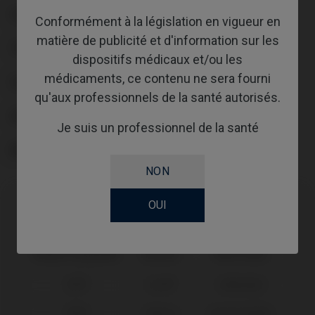
PLATE-FORME
Conformément à la législation en vigueur en
matière de publicité et d'information sur les
TYPE
dispositifs médicaux et/ou les
médicaments, ce contenu ne sera fourni
FLUX DE TRAVAIL
qu'aux professionnels de la santé autorisés.
GINGIVALHEIGHT
Je suis un professionnel de la santé
ABUTMENTHEIGHT
NON
OUI
Compatibilité
Marque compatible
Système
Plate-forme
BTI®
Core®
CORE Ø3,5
BTI®
Interna
Estrecha Ø3,5