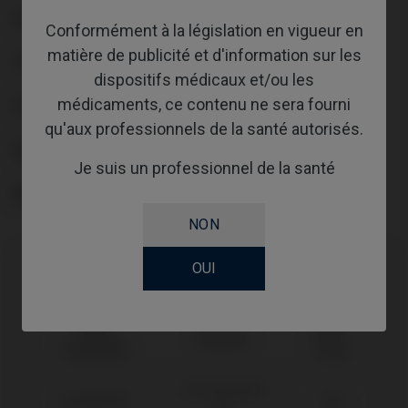
PLATE-FORME
Conformément à la législation en vigueur en
matière de publicité et d'information sur les
TYPE
dispositifs médicaux et/ou les
médicaments, ce contenu ne sera fourni
FLUX DE TRAVAIL
qu'aux professionnels de la santé autorisés.
GINGIVALHEIGHT
Je suis un professionnel de la santé
ABUTMENTHEIGHT
NON
OUI
Compatibilité
Marque
Plate-
Système
compatible
forme
Gran Morse®
Neodent®
GM