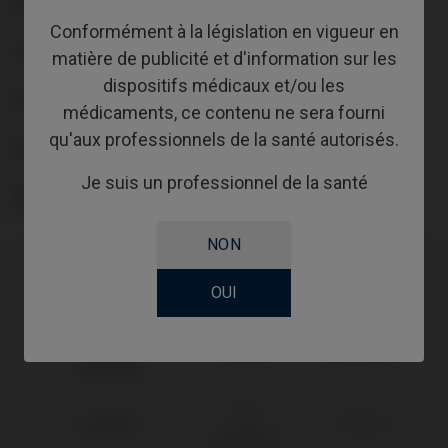
PLATE-FORME
Conformément à la législation en vigueur en
TYPE
matière de publicité et d'information sur les
dispositifs médicaux et/ou les
FLUX DE TRAVAIL
médicaments, ce contenu ne sera fourni
qu'aux professionnels de la santé autorisés.
GINGIVALHEIGHT
Je suis un professionnel de la santé
ABUTMENTHEIGHT
NON
OUI
Compatibilité
Marque
Système
Plate-forme
compatible
GM
Neodent®
RP Ø4,8
Abutment