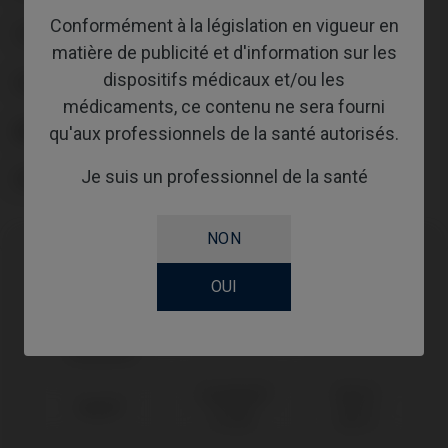
Conformément à la législation en vigueur en
TYPE
matière de publicité et d'information sur les
dispositifs médicaux et/ou les
FLUX DE TRAVAIL
médicaments, ce contenu ne sera fourni
ABUTMENTHEIGHT
qu'aux professionnels de la santé autorisés.
Je suis un professionnel de la santé
SCREWSOCKET
NON
Compatibilité
OUI
Marque
Système
Plate-forme
compatible
Semados®
Ø3,25/
Bego®
SC/RS
Ø3,75