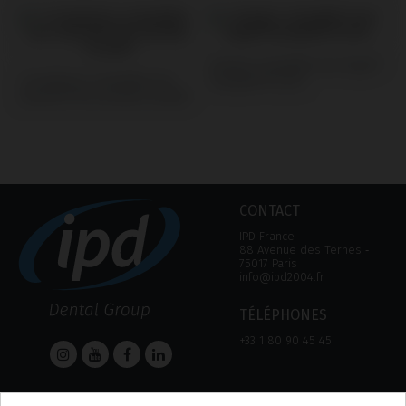
Analogs compatible avec Bego®
Screwdrivers compatible avec
Semados® SC/RS
Biomet® 3i® Osseotite Certain®
CONTACT
IPD France
88 Avenue des Ternes ‑
75017 Paris
info@ipd2004.fr
TÉLÉPHONES
+33 1 80 90 45 45
AIDE
Informations