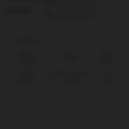
REVÊTEMENT
Compatibilité
Marque
Plate-
Système
compatible
forme
Nobel
Active® / Replace®
NP
Biocare®
(Conical)
Ø3,5