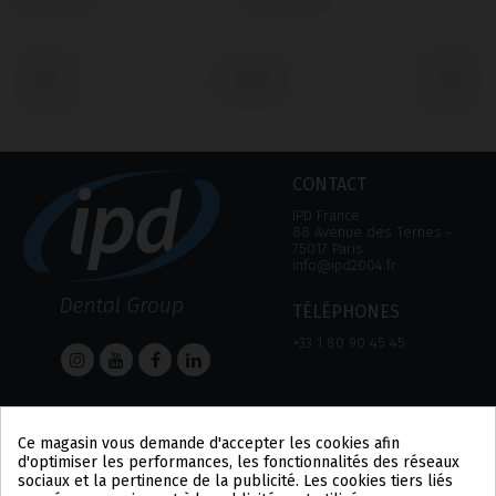
‹
›
CONTACT
IPD France
88 Avenue des Ternes ‑
75017 Paris
info@ipd2004.fr
TÉLÉPHONES
+33 1 80 90 45 45
AIDE
Informations
Ce magasin vous demande d'accepter les cookies afin
AIDE
MENTION LÉGALE
d'optimiser les performances, les fonctionnalités des réseaux
MOYEN DE PAIEMENT
POLITIQUE DE
sociaux et la pertinence de la publicité. Les cookies tiers liés
EXPÉDITIONS ET
CONFIDENTIALITÉ