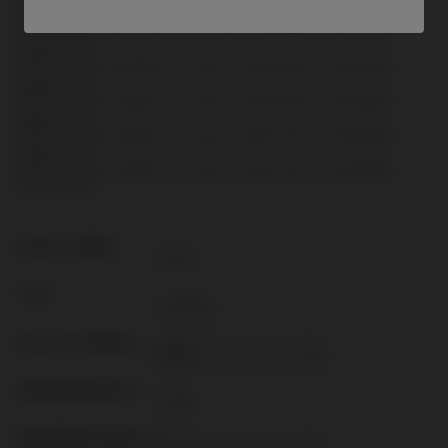
séparément.
N’inclut ni vis ni guides de coupe : doivent être commandés
séparément.
N’inclut ni vis ni guides de coupe : doivent être commandés
séparément.
N’inclut ni vis ni guides de coupe : doivent être commandés
séparément.
N’inclut ni vis ni guides de coupe : doivent être commandés
séparément.
N’inclut ni vis ni guides de coupe : doivent être commandés
séparément.
PLATE-FORME
TYPE
FLUX DE TRAVAIL
GINGIVALHEIGHT
ABUTMENTHEIGHT