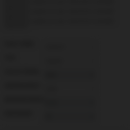
N’inclut ni vis ni guides de coupe : doivent être commandés
séparément.
N’inclut ni vis ni guides de coupe : doivent être commandés
séparément.
N’inclut ni vis ni guides de coupe : doivent être commandés
séparément.
PLATE-FORME
TYPE
FLUX DE TRAVAIL
GINGIVALHEIGHT
ABUTMENTHEIGHT
REVÊTEMENT