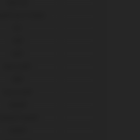
Multi-Unit
ace® Select (Trilobe)
TSIII
TSH®
BLX®
Bone Level®
SRA®
Tissue Level®
Outlink®
remium™ Kohno®
Eztetic®