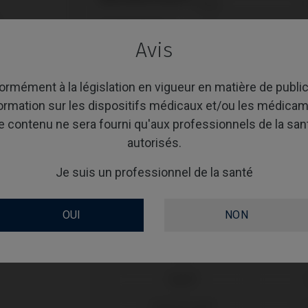
REVÊTEMENT
Avis
SCREWSOCKET
rmément à la législation en vigueur en matière de public
formation sur les dispositifs médicaux et/ou les médicam
e contenu ne sera fourni qu'aux professionnels de la san
Compatibilité
autorisés.
Marque compatible
Je suis un professionnel de la santé
Anthogyr®

OUI
NON
Astra®
Astra®
Bego®
BioHorizons®