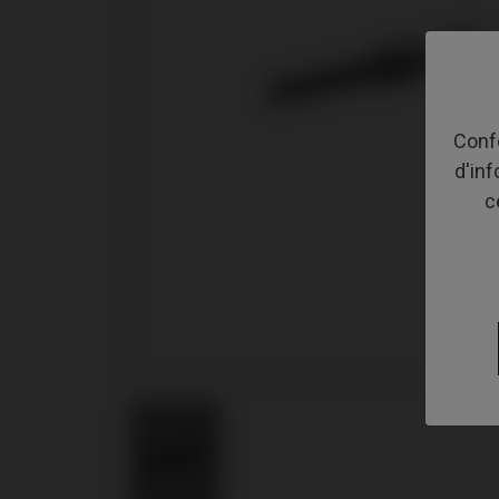
Confo
d'in
c