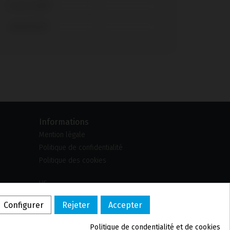
Screw Vent®
SwissPlus®
Informations
Mention légale
Politique de confidentialité
Politique des cookies
US
PL
Configurer
Rejeter
Accepter
DE
PT
Politique de confidentialité et de cookies