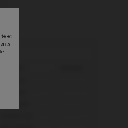
ité et
ents,
té
Système
Plate-forme
Axiom® BL
Evolution®
Osseospeed™
Semados® SC/RS
Tapered Internal®