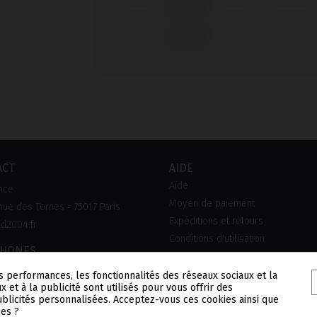
Zimmer®
Zimmer®
ACT
AIDE
Aide
nce
Moyen de paiement
ue des Ternes ‑ 75017 Paris
Expéditions et retours
d2004.fr
Conditions d'utilisation
PHONES
0 90 45 45
s performances, les fonctionnalités des réseaux sociaux et la
x et à la publicité sont utilisés pour vous offrir des
publicités personnalisées. Acceptez-vous ces cookies ainsi que
les ?