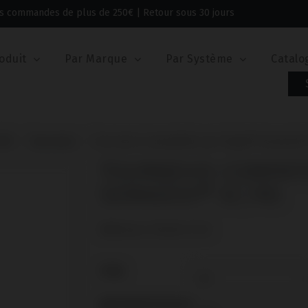
 les commandes de plus de 250€ | Retour sous 30 jours
oduit
Par Marque
Par Système
Catalo
/RS
Tournevis
Tournevis compatible avec Bego® Semados
TOURNEVIS COMPAT
SEMADOS® SC/RS
Référence: IPD/KA-CT-18
TYPE
ABUTMENTHEIGHT