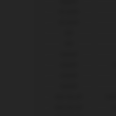
Megagen®
Microdent®
Microdent®
MIS®
MIS®
Neodent®
Neodent®
G
Neodent®
Neodent®
Nobel Biocare®
Active
Nobel Biocare®
Br