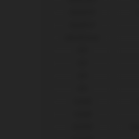
Biomet® 3i®
O
Biomet® 3i®
Biotech® Dental
BTI®
BTI®
BTI®
BTI®
Camlog®
Camlog®
Dentium®
Impl