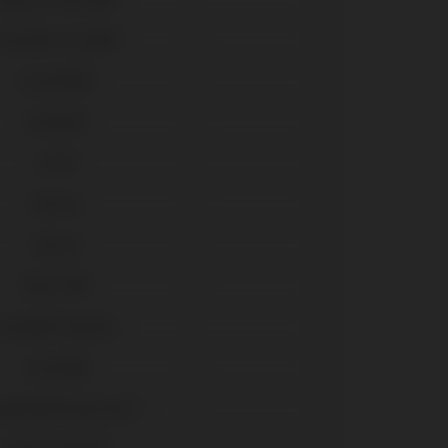
sseotite Certain®
Osseotite®
Kontact®
Core®
Externa
Interna
Multi-IM®
Camlog® Système
Conelog®
antium®/Superline™