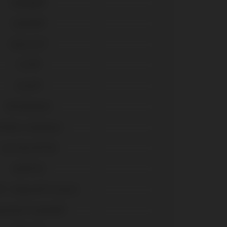
AnyRidge®
Système®
Universal™
C1/V3®
Seven®
GM Abutment
M Micro Abutment
Gran Morse® GM
Helix® HE
® / Replace® (Conical)
anemark Système®