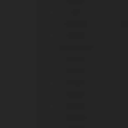
Dentsply®
DIO®
Galimplant®
Mul
Global D®
IPD Tools & Extras
Klockner®
Klockner®
Klockner®
Klockner®
Medentis®
Megagen®