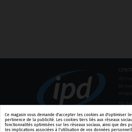
CONT
IPD Fra
88 Aven
info@ip
TÉLÉ
+33 1 8
Ce magasin vous demande d'accepter les cookies afin d'optimiser le
pertinence de la publicité. Les cookies tiers liés aux réseaux sociau
fonctionnalités optimisées sur les réseaux sociaux, ainsi que des 
les implications associées à l'utilisation de vos données personnel