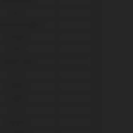
Xive® Friadent®
UFII
ti-posicion Aesthetic
In-Kone®
Tools
Essential Cone®
KL™
SK2-NK2
Vega®
ICX
AnyOne®