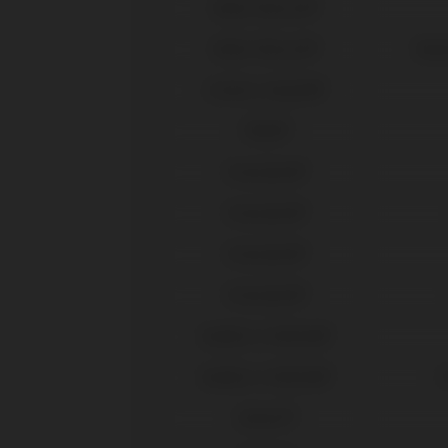
Nobel Biocare®
Nobel Biocare®
Repl
Osstem Implant®
Phibo®
Straumann®
Straumann®
Straumann®
Straumann®
Sweden & Martina®
Sweden & Martina®
P
Zimmer®