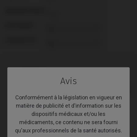
ABUTMENTHEIGHT
REVÊTEMENT
SCREWSOCKET
Compatibilité
Avis
Marque
Plate-
Système
compatible
forme
Conformément à la législation en vigueur en
matière de publicité et d'information sur les
Anthogyr®
Axiom® BL
dispositifs médicaux et/ou les
Astra®
Evolution®
médicaments, ce contenu ne sera fourni
qu'aux professionnels de la santé autorisés.
Astra®
Osseospeed™