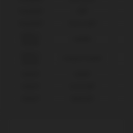
Straumann®
SRA®
Straumann®
Tissue Level®
Sweden &
Outlink®
Martina®
Sweden &
Premium™ Kohno®
Martina®
Zimmer®
Eztetic®
Zimmer®
Screw Vent®
Zimmer®
SwissPlus®