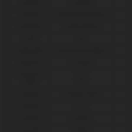
Camlog®
Conelog®
Dentium®
Implantium®/Superline™
Dentsply®
Xive® Friadent®
DIO®
UFII
Galimplant®
Multi-posicion Aesthetic
Global D®
In-Kone®
IPD Tools &
Tools
Extras
Klockner®
Essential Cone®
Klockner®
KL™
Klockner®
SK2-NK2
Klockner®
Vega®