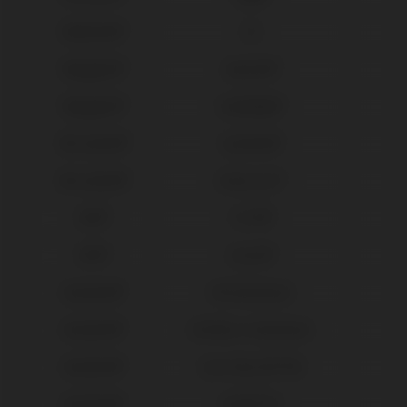
Medentis®
ICX
Megagen®
AnyOne®
Megagen®
AnyRidge®
Microdent®
Système®
Microdent®
Universal™
MIS®
C1/V3®
MIS®
Seven®
Neodent®
GM Abutment
Neodent®
GM Micro Abutment
Neodent®
Gran Morse® GM
Neodent®
Helix® HE