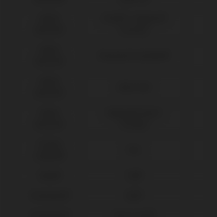
Nobel
Active® / Replace®
Biocare®
(Conical)
Nobel
Branemark Système®
Biocare®
Nobel
Multi-Unit
Biocare®
Nobel
Replace® Select
Biocare®
(Trilobe)
Osstem
TSIII
Implant®
Phibo®
TSH®
Straumann®
BLX®
Straumann®
Bone Level®