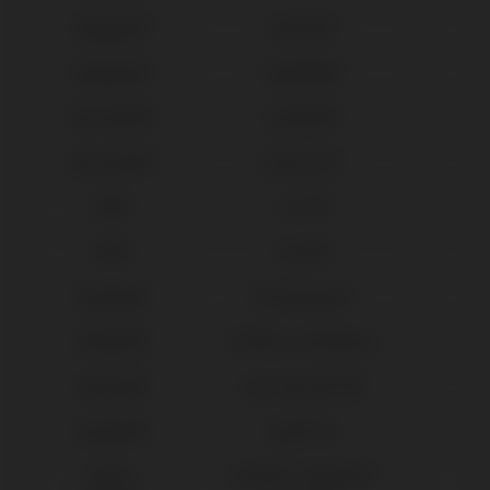
Megagen®
AnyOne®
Megagen®
AnyRidge®
Microdent®
Système®
Microdent®
Universal™
MIS®
C1/V3®
MIS®
Seven®
Neodent®
GM Abutment
Neodent®
GM Micro Abutment
Neodent®
Gran Morse® GM
Neodent®
Helix® HE
Nobel
Active® / Replace®