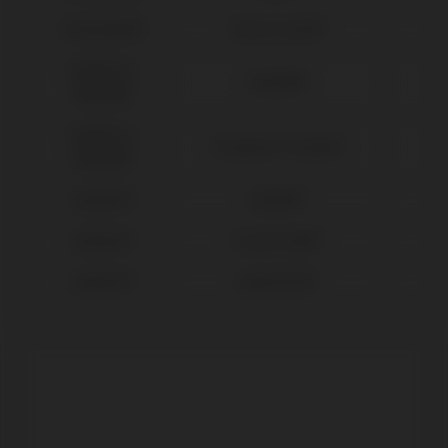
Straumann®
Tissue Level®
Sweden &
Outlink®
Martina®
Sweden &
Premium™ Kohno®
Martina®
Zimmer®
Eztetic®
Zimmer®
Screw Vent®
Zimmer®
SwissPlus®