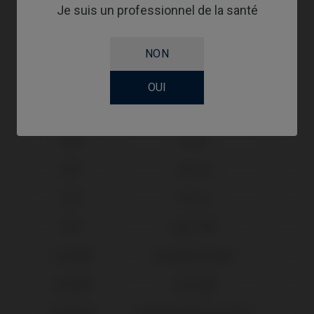
Je suis un professionnel de la santé
BioHorizons®
Tapered Internal®
Biomet® 3i®
Osseotite Certain®
NON
Biomet® 3i®
Osseotite®
OUI
Biotech®
Kontact®
Dental
BTI®
Core®
BTI®
Externa
BTI®
Interna
BTI®
Multi-IM®
Camlog®
Camlog® Système
Camlog®
Conelog®
Dentium®
Implantium®/Superline™