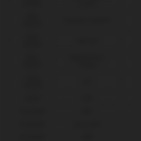
Biocare®
(Conical)
Nobel
Branemark Système®
Biocare®
Nobel
Multi-Unit
Biocare®
Nobel
Replace® Select
Biocare®
(Trilobe)
Osstem
TSIII
Implant®
Phibo®
TSH®
Straumann®
BLX®
Straumann®
Bone Level®
Straumann®
SRA®