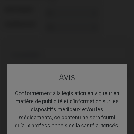
REVÊTEMENT
SCREWSOCKET
Compatibilité
Marque
Plate-
Système
Avis
compatible
forme
Anthogyr®
Axiom® BL
Conformément à la législation en vigueur en
matière de publicité et d'information sur les
Astra®
Evolution®
dispositifs médicaux et/ou les
Astra®
Osseospeed™
médicaments, ce contenu ne sera fourni
qu'aux professionnels de la santé autorisés.
Bego®
Semados® SC/RS