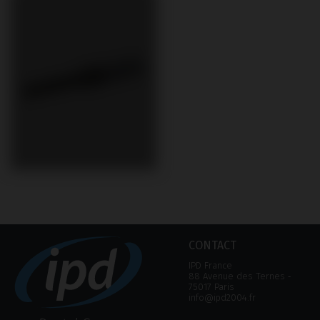
CONTACT
IPD France
88 Avenue des Ternes ‑
75017 Paris
info@ipd2004.fr