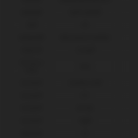
Dentsply®
Xive® Friadent®
DIO®
UFII
Galimplant®
Multi-posicion Aesthetic
Global D®
In-Kone®
IPD Tools &
Tools
Extras
Klockner®
Essential Cone®
Klockner®
KL™
Klockner®
SK2-NK2
Klockner®
Vega®
Medentis®
ICX