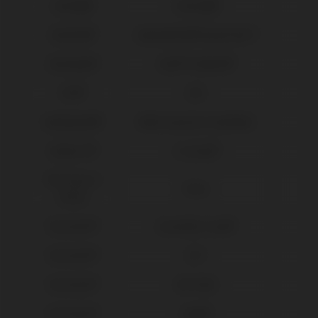
Camlog®
Conelog®
Dentium®
Implantium®/Superline™
Dentsply®
Xive® Friadent®
DIO®
UFII
Galimplant®
Multi-posicion Aesthetic
Global D®
In-Kone®
IPD Tools &
Tools
Extras
Klockner®
Essential Cone®
Klockner®
KL™
Klockner®
SK2-NK2
Klockner®
Vega®