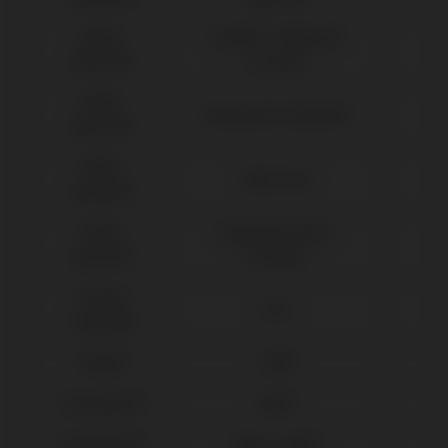
Nobel
Active® / Replace®
Biocare®
(Conical)
Nobel
Branemark Système®
Biocare®
Nobel
Multi-Unit
Biocare®
Nobel
Replace® Select
Biocare®
(Trilobe)
Osstem
TSIII
Implant®
Phibo®
TSH®
Straumann®
BLX®
Straumann®
Bone Level®