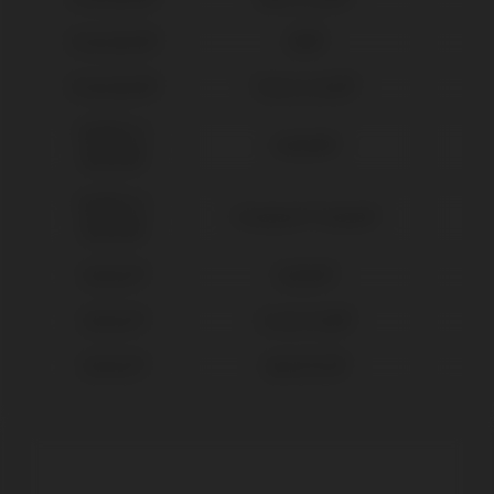
Straumann®
SRA®
Straumann®
Tissue Level®
Sweden &
Outlink®
Martina®
Sweden &
Premium™ Kohno®
Martina®
Zimmer®
Eztetic®
Zimmer®
Screw Vent®
Zimmer®
SwissPlus®