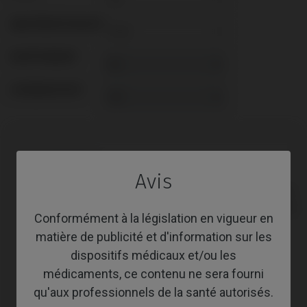
ABUTMENTHEIGHT
REVÊTEMENT
SCREWSOCKET
Compatibilité
Avis
Marque
Plate-
Système
compatible
forme
Conformément à la législation en vigueur en
matière de publicité et d'information sur les
Anthogyr®
Axiom® BL
dispositifs médicaux et/ou les
Astra®
Evolution®
médicaments, ce contenu ne sera fourni
qu'aux professionnels de la santé autorisés.
Astra®
Osseospeed™