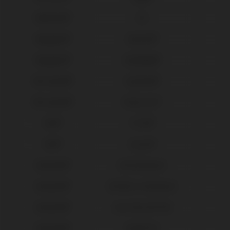
Medentis®
ICX
Megagen®
AnyOne®
Megagen®
AnyRidge®
Microdent®
Système®
Microdent®
Universal™
MIS®
C1/V3®
MIS®
Seven®
Neodent®
GM Abutment
Neodent®
GM Micro Abutment
Neodent®
Gran Morse® GM
Neodent®
Helix® HE