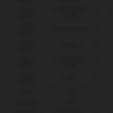
Nobel
Active® / Replace®
Biocare®
(Conical)
Nobel
Branemark Système®
Biocare®
Nobel
Multi-Unit
Biocare®
Nobel
Replace® Select
Biocare®
(Trilobe)
Osstem
TSIII
Implant®
Phibo®
TSH®
Straumann®
BLX®
Straumann®
Bone Level®