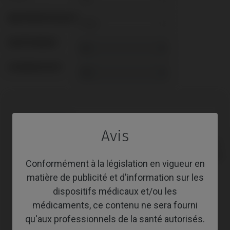
ABUTMENTHEIGHT
REVÊTEMENT
SCREWSOCKET
Compatibilité
Avis
Marque
Plate-
Système
compatible
forme
Conformément à la législation en vigueur en
matière de publicité et d'information sur les
Anthogyr®
Axiom® BL
dispositifs médicaux et/ou les
Astra®
Evolution®
médicaments, ce contenu ne sera fourni
qu'aux professionnels de la santé autorisés.
Astra®
Osseospeed™