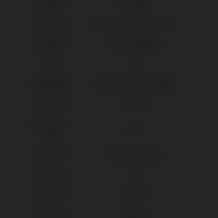
Camlog®
Conelog®
Dentium®
Implantium®/Superline™
Dentsply®
Xive® Friadent®
DIO®
UFII
Galimplant®
Multi-posicion Aesthetic
Global D®
In-Kone®
IPD Tools &
Tools
Extras
Klockner®
Essential Cone®
Klockner®
KL™
Klockner®
SK2-NK2
Klockner®
Vega®