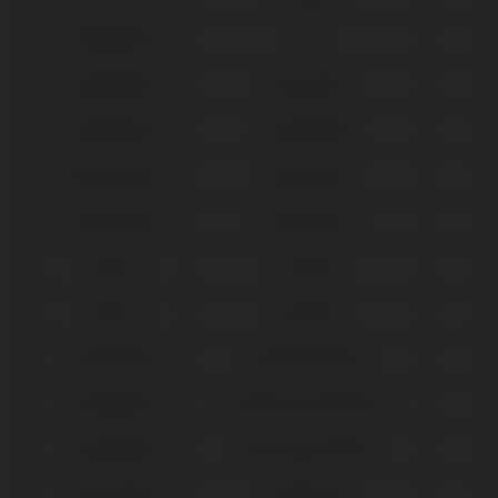
Medentis®
ICX
Megagen®
AnyOne®
Megagen®
AnyRidge®
Microdent®
Système®
Microdent®
Universal™
MIS®
C1/V3®
MIS®
Seven®
Neodent®
GM Abutment
Neodent®
GM Micro Abutment
Neodent®
Gran Morse® GM
Neodent®
Helix® HE