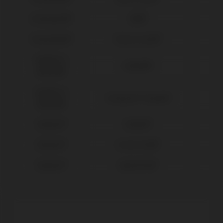
Straumann®
SRA®
Straumann®
Tissue Level®
Sweden &
Outlink®
Martina®
Sweden &
Premium™ Kohno®
Martina®
Zimmer®
Eztetic®
Zimmer®
Screw Vent®
Zimmer®
SwissPlus®