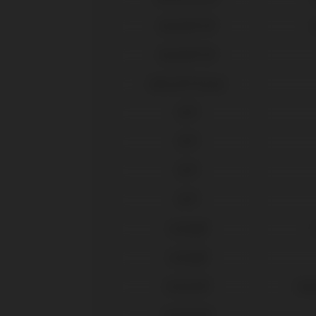
Biomet® 3i®
O
Biomet® 3i®
Biotech® Dental
BTI®
BTI®
BTI®
BTI®
Camlog®
Camlog®
Dentium®
Impl
Dentsply®