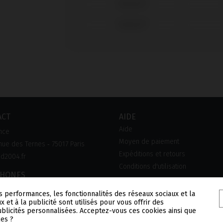
Zimmer®
Zimmer®
ACT
AIDE
Aide
nce
Moyen de paiement
ue des Ternes ‑ 75017 Paris
Expéditions et retours
d2004.fr
Conditions d'utilisation
PHONES
0 90 45 45
s performances, les fonctionnalités des réseaux sociaux et la
x et à la publicité sont utilisés pour vous offrir des
publicités personnalisées. Acceptez-vous ces cookies ainsi que
les ?