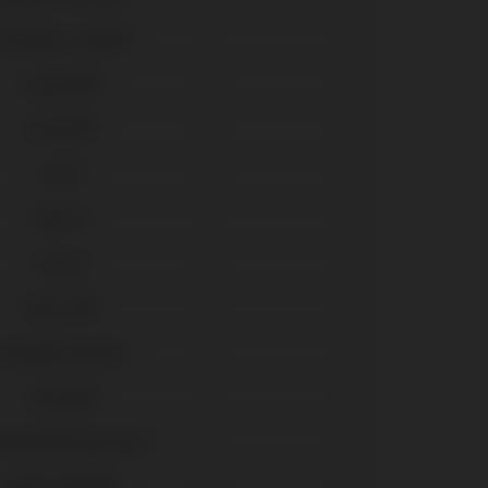
sseotite Certain®
Osseotite®
Kontact®
Core®
Externa
Interna
Multi-IM®
Camlog® Système
Conelog®
antium®/Superline™
Xive® Friadent®