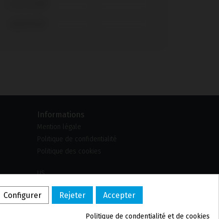
Screw Vent®
SwissPlus®
Informations
Mention légale
Politique de confidentialité
Politique des cookies
US
PL
Configurer
Rejeter
Accepter
DE
PT
Politique de confidentialité et de cookies