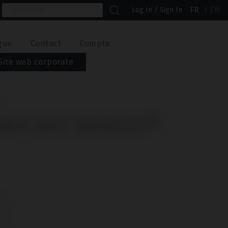
FR
EN
Log In / Sign In
gue
Contact
Compte
Site web corporate
IBLE AVEC NEODENT®