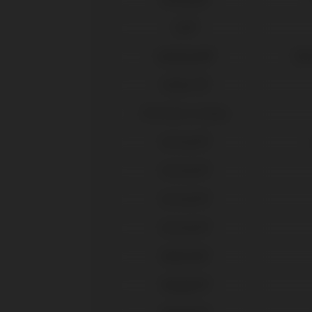
DIO®
Galimplant®
Mul
Global D®
IPD Tools & Extras
Klockner®
Klockner®
Klockner®
Klockner®
Medentis®
Megagen®