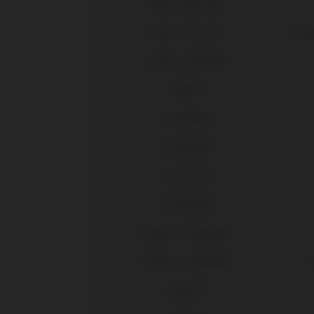
Nobel Biocare®
Nobel Biocare®
Repl
Osstem Implant®
Phibo®
Straumann®
Straumann®
Straumann®
Straumann®
Sweden & Martina®
Sweden & Martina®
P
Zimmer®