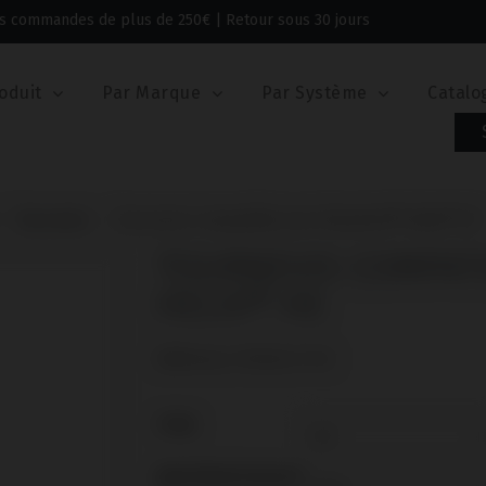
 les commandes de plus de 250€ | Retour sous 30 jours
oduit
Par Marque
Par Système
Catalo
Tournevis
Tournevis compatible avec Neodent® Helix® HE
TOURNEVIS COMPAT
HELIX® HE
Référence: IPD/KA-CT-18
TYPE
ABUTMENTHEIGHT