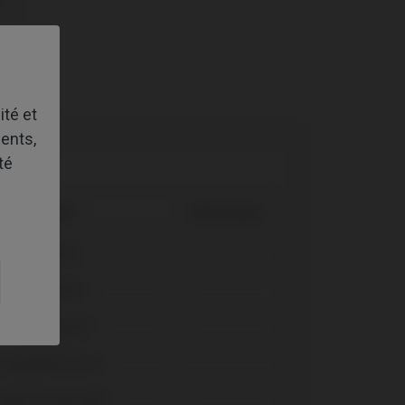
ité et
ents,
té
Système
Plate-forme
Axiom® BL
Evolution®
Osseospeed™
Semados® SC/RS
Tapered Internal®