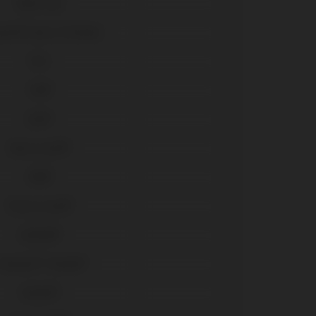
Multi-Unit
ace® Select (Trilobe)
TSIII
TSH®
BLX®
Bone Level®
SRA®
Tissue Level®
Outlink®
remium™ Kohno®
Eztetic®