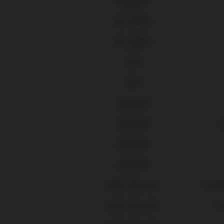
Megagen®
Microdent®
Microdent®
MIS®
MIS®
Neodent®
Neodent®
G
Neodent®
Neodent®
Nobel Biocare®
Active
Nobel Biocare®
Br