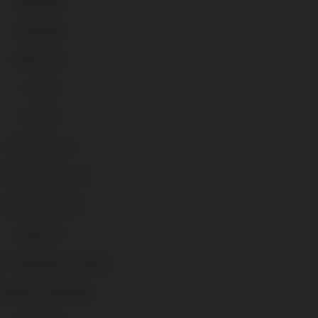
AnyRidge®
Système®
Universal™
C1/V3®
Seven®
GM Abutment
M Micro Abutment
Gran Morse® GM
Helix® HE
® / Replace® (Conical)
anemark Système®