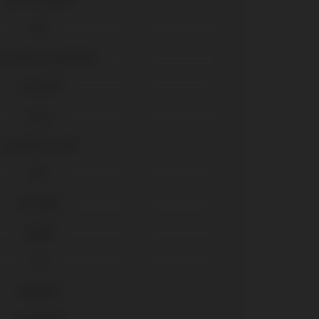
UFII
ti-posicion Aesthetic
In-Kone®
Tools
Essential Cone®
KL™
SK2-NK2
Vega®
ICX
AnyOne®