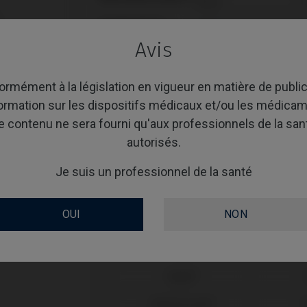
REVÊTEMENT
Avis
SCREWSOCKET
rmément à la législation en vigueur en matière de public
formation sur les dispositifs médicaux et/ou les médicam
e contenu ne sera fourni qu'aux professionnels de la san
Compatibilité
autorisés.
Marque compatible
Je suis un professionnel de la santé
Anthogyr®

OUI
NON
Astra®
Astra®
Bego®
BioHorizons®