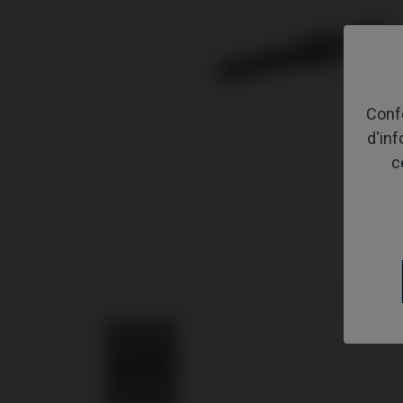
Confo
d'in
c