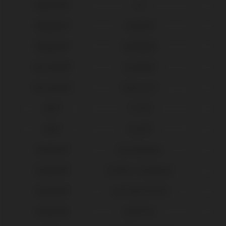
Medentis®
ICX
Megagen®
AnyOne®
Megagen®
AnyRidge®
Microdent®
Système®
Microdent®
Universal™
MIS®
C1/V3®
MIS®
Seven®
Neodent®
GM Abutment
Neodent®
GM Micro Abutment
Neodent®
Gran Morse® GM
Neodent®
Helix® HE