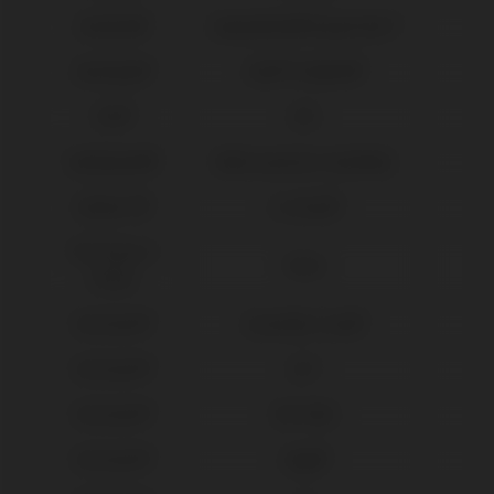
Dentium®
Implantium®/Superline™
Dentsply®
Xive® Friadent®
DIO®
UFII
Galimplant®
Multi-posicion Aesthetic
Global D®
In-Kone®
IPD Tools &
Tools
Extras
Klockner®
Essential Cone®
Klockner®
KL™
Klockner®
SK2-NK2
Klockner®
Vega®