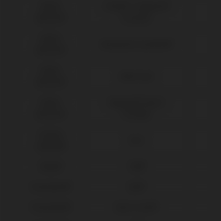
Nobel
Active® / Replace®
Biocare®
(Conical)
Nobel
Branemark Système®
Biocare®
Nobel
Multi-Unit
Biocare®
Nobel
Replace® Select
Biocare®
(Trilobe)
Osstem
TSIII
Implant®
Phibo®
TSH®
Straumann®
BLX®
Straumann®
Bone Level®