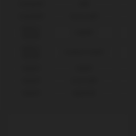
Straumann®
SRA®
Straumann®
Tissue Level®
Sweden &
Outlink®
Martina®
Sweden &
Premium™ Kohno®
Martina®
Zimmer®
Eztetic®
Zimmer®
Screw Vent®
Zimmer®
SwissPlus®