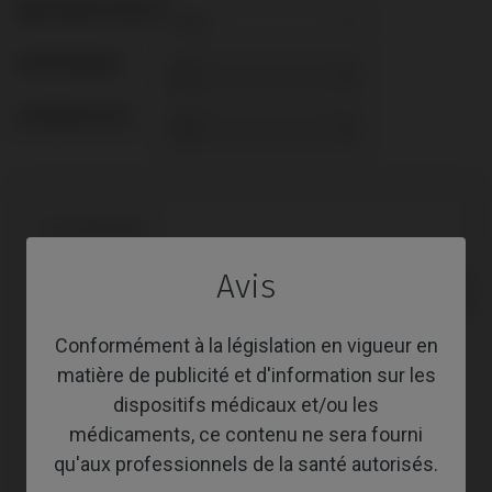
ABUTMENTHEIGHT
REVÊTEMENT
SCREWSOCKET
Compatibilité
Avis
Marque
Plate-
Système
compatible
forme
Conformément à la législation en vigueur en
Anthogyr®
Axiom® BL
matière de publicité et d'information sur les
Astra®
Evolution®
dispositifs médicaux et/ou les
médicaments, ce contenu ne sera fourni
Astra®
Osseospeed™
qu'aux professionnels de la santé autorisés.
Bego®
Semados® SC/RS