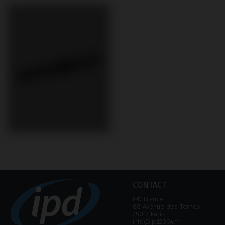
CONTACT
IPD France
88 Avenue des Ternes ‑
75017 Paris
info@ipd2004.fr