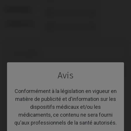
REVÊTEMENT
SCREWSOCKET
Compatibilité
Marque
Plate-
Système
Avis
compatible
forme
Anthogyr®
Axiom® BL
Conformément à la législation en vigueur en
matière de publicité et d'information sur les
Astra®
Evolution®
dispositifs médicaux et/ou les
Astra®
Osseospeed™
médicaments, ce contenu ne sera fourni
qu'aux professionnels de la santé autorisés.
Bego®
Semados® SC/RS