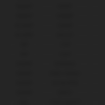
Megagen®
AnyOne®
Megagen®
AnyRidge®
Microdent®
Système®
Microdent®
Universal™
MIS®
C1/V3®
MIS®
Seven®
Neodent®
GM Abutment
Neodent®
GM Micro Abutment
Neodent®
Gran Morse® GM
Neodent®
Helix® HE
Nobel
Active® / Replace®