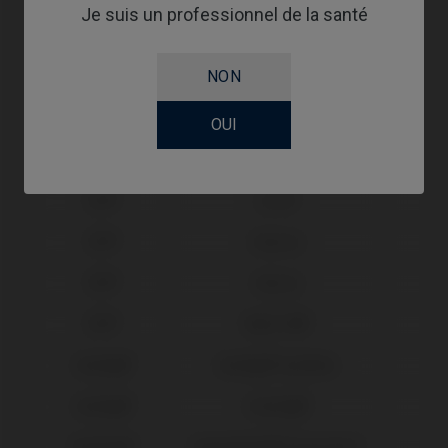
Je suis un professionnel de la santé
BioHorizons®
Tapered Internal®
Biomet® 3i®
Osseotite Certain®
NON
Biomet® 3i®
Osseotite®
OUI
Biotech®
Kontact®
Dental
BTI®
Core®
BTI®
Externa
BTI®
Interna
BTI®
Multi-IM®
Camlog®
Camlog® Système
Camlog®
Conelog®
Dentium®
Implantium®/Superline™