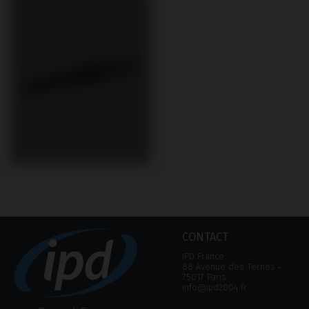
CONTACT
IPD France
88 Avenue des Ternes ‑
75017 Paris
info@ipd2004.fr