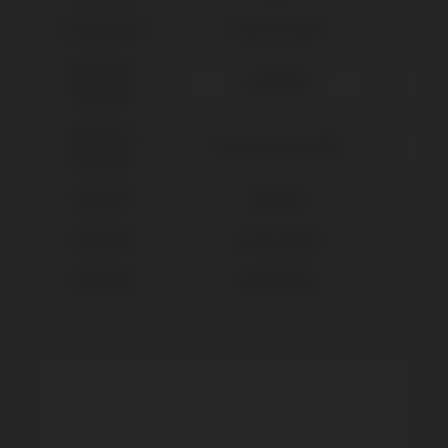
Straumann®
Tissue Level®
Sweden &
Outlink®
Martina®
Sweden &
Premium™ Kohno®
Martina®
Zimmer®
Eztetic®
Zimmer®
Screw Vent®
Zimmer®
SwissPlus®