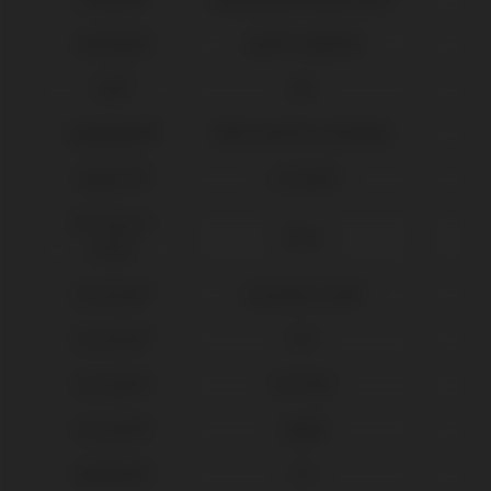
Dentsply®
Xive® Friadent®
DIO®
UFII
Galimplant®
Multi-posicion Aesthetic
Global D®
In-Kone®
IPD Tools &
Tools
Extras
Klockner®
Essential Cone®
Klockner®
KL™
Klockner®
SK2-NK2
Klockner®
Vega®
Medentis®
ICX