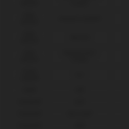
Biocare®
(Conical)
Nobel
Branemark Système®
Biocare®
Nobel
Multi-Unit
Biocare®
Nobel
Replace® Select
Biocare®
(Trilobe)
Osstem
TSIII
Implant®
Phibo®
TSH®
Straumann®
BLX®
Straumann®
Bone Level®
Straumann®
SRA®