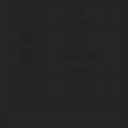
Straumann®
SRA®
Straumann®
Tissue Level®
Sweden &
Outlink®
Martina®
Sweden &
Premium™ Kohno®
Martina®
Zimmer®
Eztetic®
Zimmer®
Screw Vent®
Zimmer®
SwissPlus®