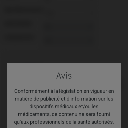
ABUTMENTHEIGHT
REVÊTEMENT
SCREWSOCKET
Compatibilité
Avis
Marque
Plate-
Système
compatible
forme
Conformément à la législation en vigueur en
matière de publicité et d'information sur les
Anthogyr®
Axiom® BL
dispositifs médicaux et/ou les
Astra®
Evolution®
médicaments, ce contenu ne sera fourni
qu'aux professionnels de la santé autorisés.
Astra®
Osseospeed™