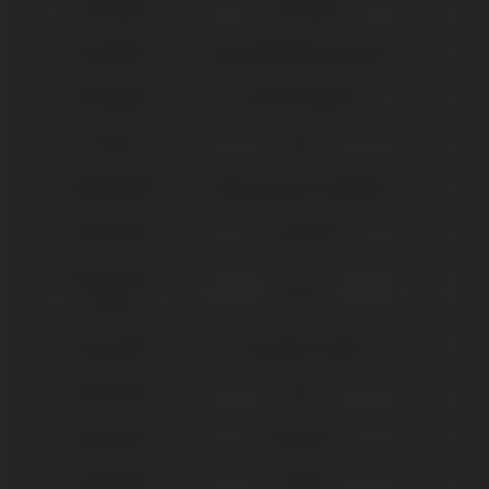
Camlog®
Conelog®
Dentium®
Implantium®/Superline™
Dentsply®
Xive® Friadent®
DIO®
UFII
Galimplant®
Multi-posicion Aesthetic
Global D®
In-Kone®
IPD Tools &
Tools
Extras
Klockner®
Essential Cone®
Klockner®
KL™
Klockner®
SK2-NK2
Klockner®
Vega®