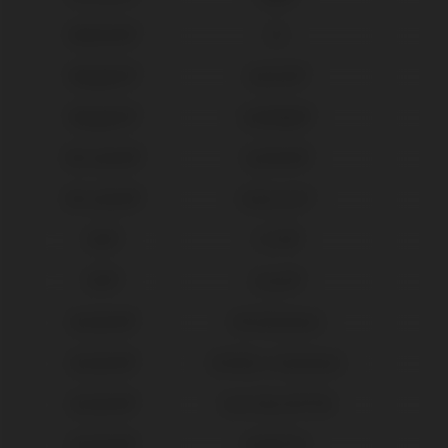
Medentis®
ICX
Megagen®
AnyOne®
Megagen®
AnyRidge®
Microdent®
Système®
Microdent®
Universal™
MIS®
C1/V3®
MIS®
Seven®
Neodent®
GM Abutment
Neodent®
GM Micro Abutment
Neodent®
Gran Morse® GM
Neodent®
Helix® HE