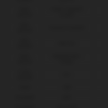
Nobel
Active® / Replace®
Biocare®
(Conical)
Nobel
Branemark Système®
Biocare®
Nobel
Multi-Unit
Biocare®
Nobel
Replace® Select
Biocare®
(Trilobe)
Osstem
TSIII
Implant®
Phibo®
TSH®
Straumann®
BLX®
Straumann®
Bone Level®