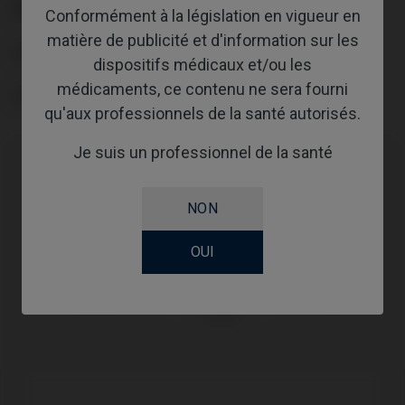
REVÊTEMENT
Conformément à la législation en vigueur en
matière de publicité et d'information sur les
SCREWSOCKET
dispositifs médicaux et/ou les
médicaments, ce contenu ne sera fourni
SCREWSEATING
qu'aux professionnels de la santé autorisés.
Je suis un professionnel de la santé
Compatibilité
NON
Marque
Plate-
Système
OUI
compatible
forme
Essential
Klockner®
RP Ø4,5
Cone®