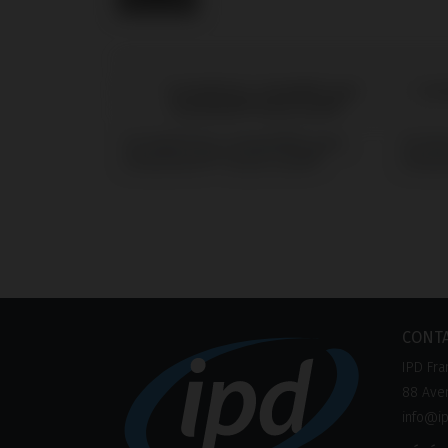
Screwdrivers compatible avec
Screw
Straumann® Tissue Level®
Strau
CONT
IPD Fra
88 Aven
info@ip