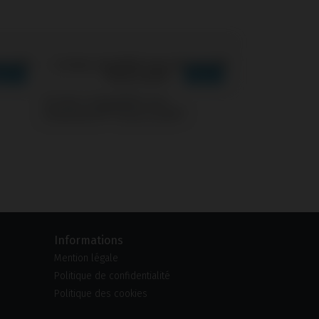
Screws compatible avec
Straumann® Tissue Level®
Informations
Mention légale
Politique de confidentialité
Politique des cookies