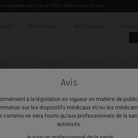
 les commandes de plus de 250€ | Retour sous 30 jours
oduit
Par Marque
Par Système
Catalo
evel®
Vis
Vis compatible avec Straumann® Tissue Level®
VIS COMPATIBLE A
Avis
TISSUE LEVEL®
rmément à la législation en vigueur en matière de public
Référence: IPD/DA-TR-00
formation sur les dispositifs médicaux et/ou les médicam
e contenu ne sera fourni qu'aux professionnels de la san
PLATE-FORME
autorisés.
Je suis un professionnel de la santé
REVÊTEMENT