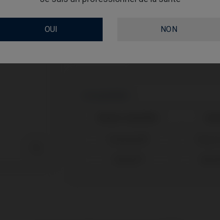
SCREWSOCKET
OUI
NON
SCREWSEATING
Compatibilité
Marque compatible
Sys
Straumann®
Tissue

Zimmer®
Swiss