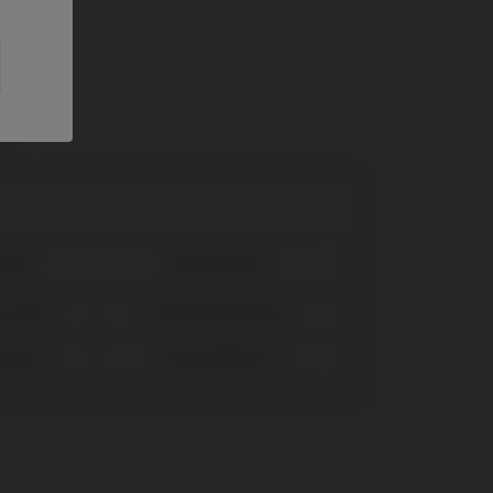
tème
Plate-forme
 Level®
SynOcta® RN Ø4,8
Plus®
SynOcta® Ø4,8