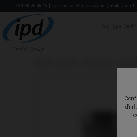
+33 1 80 90 45 45
| Livraison en 24h | Livraison gratuite pour
Par Type De Pr
Accueil
Marques
Straumann®
Tissue L
Confo
d'in
c