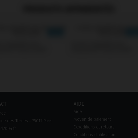
PRODUITS APPARENTÉS
s compatible avec
Screws compatible avec
mann® Tissue Level®
Straumann® Tissue Level®
ACT
AIDE
Aide
nce
Moyen de paiement
ue des Ternes ‑ 75017 Paris
Expéditions et retours
d2004.fr
Conditions d'utilisation