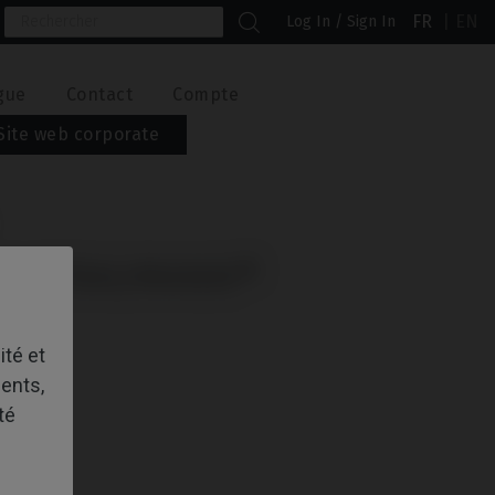
FR
EN
Log In / Sign In
gue
Contact
Compte
Site web corporate
VEC STRAUMANN®
ité et
ents,
té