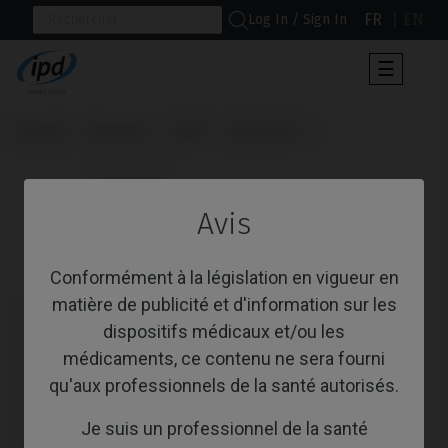
FR
EN
Log In / Sign In
Toggle
☰
navigat
Accueil
Marques
BTI®
Multi-IM®
                      Tournevis

Avis
Tournevis
Conformément à la législation en vigueur en
matière de publicité et d'information sur les
dispositifs médicaux et/ou les
médicaments, ce contenu ne sera fourni
qu'aux professionnels de la santé autorisés.
Je suis un professionnel de la santé