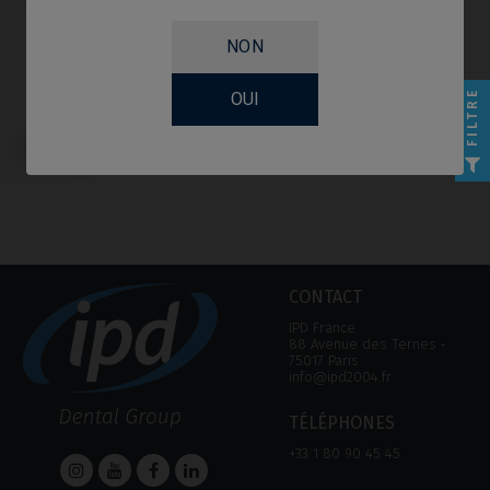
NON
FILTRE
OUI
Tournevis compatible avec BTI®
Multi-IM®
CONTACT
IPD France
88 Avenue des Ternes ‑
75017 Paris
info@ipd2004.fr
TÉLÉPHONES
+33 1 80 90 45 45