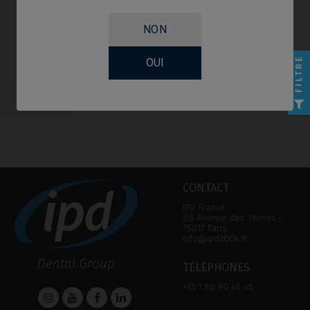
NON
FILTRE
OUI
Tournevis compatible avec Osstem
Implant® TSIII
CONTACT
IPD France
88 Avenue des Ternes ‑
75017 Paris
info@ipd2004.fr
TÉLÉPHONES
+33 1 80 90 45 45