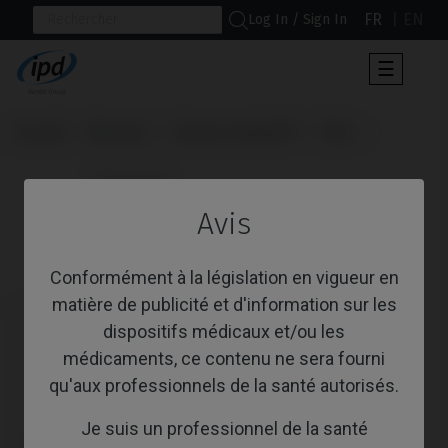
FR
EN
Log In / Sign In
Toggle
☰
navigat
Accueil
Marques
Osstem Implant®
TSIII
                      Tournevis

Avis
Tournevis
Conformément à la législation en vigueur en
matière de publicité et d'information sur les
dispositifs médicaux et/ou les
médicaments, ce contenu ne sera fourni
qu'aux professionnels de la santé autorisés.
Je suis un professionnel de la santé